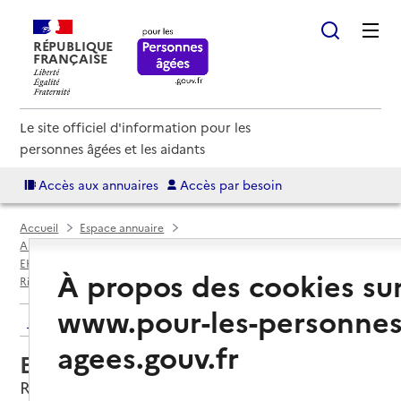
RÉPUBLIQUE
FRANÇAISE
Le site officiel d'information pour les
personnes âgées et les aidants
Accès aux annuaires
Accès par besoin
Accueil
Espace annuaire
Annuaire EHPAD et maisons de retraite
EHPAD par département
Maine-et-Loire (49)
À propos des cookies su
Rives-du-Loir-en-Anjou
EHPAD Les couleurs du temps
www.pour-les-personnes
Retour aux résultats de l'annuaire
agees.gouv.fr
EHPAD Les couleurs du temps
Rives-du-Loir-en-Anjou, MAINE-ET-LOIRE