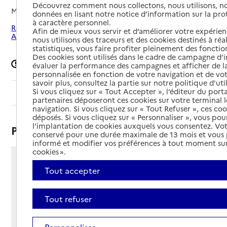
Découvrez comment nous collectons, nous utilisons, no
Mis à jour le
08/06/2026
données en lisant notre notice d’information sur la pr
à caractère personnel.
Rechercher les établissements autour de Rives-du-Loir-en-
Afin de mieux vous servir et d’améliorer votre expérienc
Anjou
nous utilisons des traceurs et des cookies destinés à réal
statistiques, vous faire profiter pleinement des fonction
Des cookies sont utilisés dans le cadre de campagne d
Signaler une erreur
évaluer la performance des campagnes et afficher de la
personnalisée en fonction de votre navigation et de vot
savoir plus, consultez la partie sur notre politique d'uti
Si vous cliquez sur « Tout Accepter », l’éditeur du porta
Sommaire
partenaires déposeront ces cookies sur votre terminal l
navigation. Si vous cliquez sur « Tout Refuser », ces co
déposés. Si vous cliquez sur « Personnaliser », vous pou
l’implantation de cookies auxquels vous consentez. Vot
Présentation
conservé pour une durée maximale de 13 mois et vous
informé et modifier vos préférences à tout moment sur
cookies ».
14 chemin des Vignes d'Oule
Tout accepter
Villevêque
49140 - Rives-du-Loir-en-Anjou
Tout refuser
Voir itinéraire
Téléphone :
02 41 41 12 13
Personnaliser