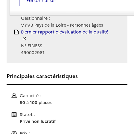
Contact
Contact
Site Internet
Site internet
Gestionnaire :
VYV3 Pays de la Loire - Personnes âgées
Rapport HAS
Dernier rapport d'évaluation de la qualité
N° FINESS :
490002961
Principales caractéristiques
Capacité :
50 à 100 places
Statut :
Privé non lucratif
Prix :