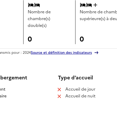
Nombre de
Nombre de chambr
chambre(s)
supérieure(s) à deu
double(s)
0
0
ransmis pour : 2024
Source et définition des indicateurs
ébergement
Type d’accueil
 disponible
: non disponib
ent
Accueil de jour
 disponible
: non disponib
ire
Accueil de nuit