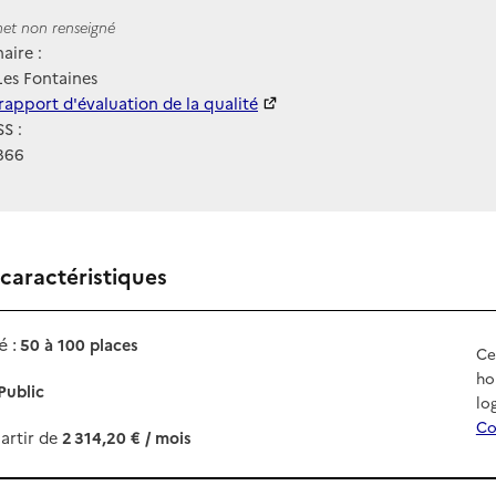
ernet
rnet non renseigné
aire :
es Fontaines
 HAS
rapport d'évaluation de la qualité
S :
866
 caractéristiques
 :
50 à 100 places
Ce
ho
Public
lo
Co
artir de
2 314,20 € / mois