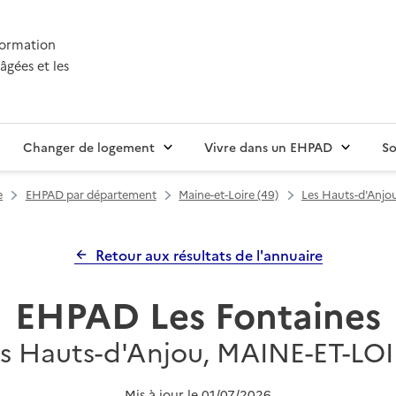
nformation
âgées et les
Changer de logement
Vivre dans un EHPAD
So
e
EHPAD par département
Maine-et-Loire (49)
Les Hauts-d'Anjo
Retour aux résultats de l'annuaire
EHPAD Les Fontaines
s Hauts-d'Anjou, MAINE-ET-LO
Mis à jour le
01/07/2026