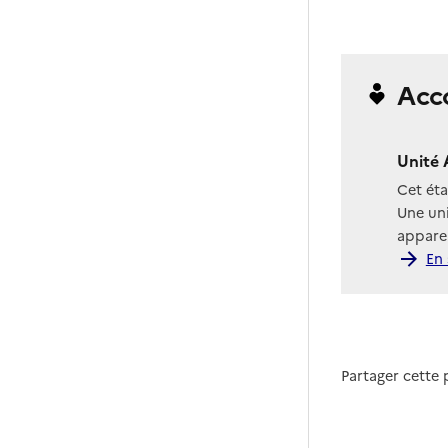
Acc
Unité 
Cet ét
Une uni
apparen
En 
Partager cette