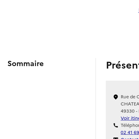
Présen
Sommaire
Rue de C
CHATEA
49330 - 
Voir iti
Téléphon
02 41 6