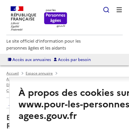
RÉPUBLIQUE
FRANÇAISE
Le site officiel d'information pour les
personnes âgées et les aidants
Accès aux annuaires
Accès par besoin
Accueil
Espace annuaire
Annuaire EHPAD et maisons de retraite
EHPAD par département
Maine-et-Loire (49)
À propos des cookies su
Chemillé-en-Anjou
EHPAD Vivre ensemble Résidence L'Angevinière
www.pour-les-personnes
Retour aux résultats de l'annuaire
agees.gouv.fr
EHPAD Vivre ensemble
Résidence L'Angevinière