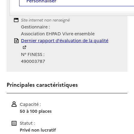
Personnaliser
02 41 64 33 25
Contact
Contact
Site Internet
Site internet non renseigné
Gestionnaire :
Association EHPAD Vivre ensemble
Rapport HAS
Dernier rapport d'évaluation de la qualité
N° FINESS :
490003787
Principales caractéristiques
Capacité :
50 à 100 places
Statut :
Privé non lucratif