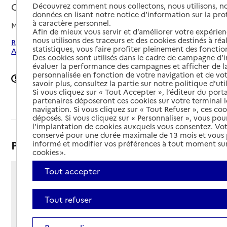
Chemillé-en-Anjou, MAINE-ET-LOIRE
Découvrez comment nous collectons, nous utilisons, no
données en lisant notre notice d’information sur la pr
à caractère personnel.
Mis à jour le
26/08/2025
Afin de mieux vous servir et d’améliorer votre expérienc
nous utilisons des traceurs et des cookies destinés à réal
Rechercher les établissements autour de Chemillé-en-
statistiques, vous faire profiter pleinement des fonction
Anjou
Des cookies sont utilisés dans le cadre de campagne d
évaluer la performance des campagnes et afficher de la
personnalisée en fonction de votre navigation et de vot
Signaler une erreur
savoir plus, consultez la partie sur notre politique d'uti
Si vous cliquez sur « Tout Accepter », l’éditeur du porta
partenaires déposeront ces cookies sur votre terminal l
Sommaire
navigation. Si vous cliquez sur « Tout Refuser », ces co
déposés. Si vous cliquez sur « Personnaliser », vous pou
l’implantation de cookies auxquels vous consentez. Vot
conservé pour une durée maximale de 13 mois et vous
Présentation
informé et modifier vos préférences à tout moment sur
cookies ».
Tout accepter
9 rue de l'Angevinière
LA JUMELLIERE
Tout refuser
49120 - Chemillé-en-Anjou
Voir itinéraire
Téléphone :