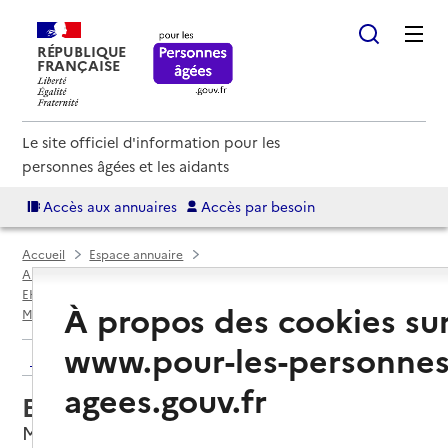
RÉPUBLIQUE
FRANÇAISE
Le site officiel d'information pour les
personnes âgées et les aidants
Accès aux annuaires
Accès par besoin
Accueil
Espace annuaire
Annuaire EHPAD et maisons de retraite
EHPAD par département
Lot-et-Garonne (47)
À propos des cookies su
Monflanquin
EHPAD René Andrieu
www.pour-les-personnes
Retour aux résultats de l'annuaire
agees.gouv.fr
EHPAD René Andrieu
Monflanquin, LOT-ET-GARONNE