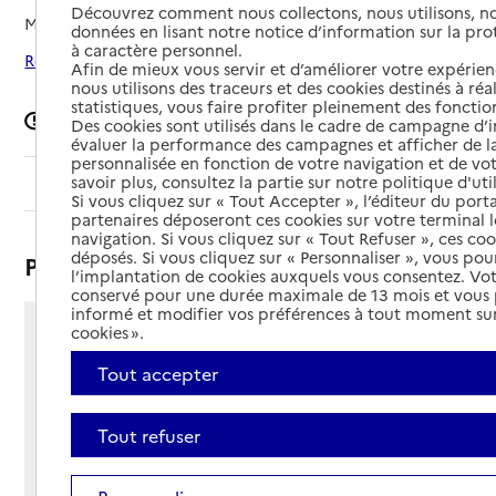
Découvrez comment nous collectons, nous utilisons, no
Mis à jour le
23/06/2025
données en lisant notre notice d’information sur la pr
à caractère personnel.
Rechercher les établissements autour de Monflanquin
Afin de mieux vous servir et d’améliorer votre expérienc
nous utilisons des traceurs et des cookies destinés à réal
statistiques, vous faire profiter pleinement des fonction
Signaler une erreur
Des cookies sont utilisés dans le cadre de campagne d
évaluer la performance des campagnes et afficher de la
personnalisée en fonction de votre navigation et de vot
savoir plus, consultez la partie sur notre politique d'uti
Sommaire
Si vous cliquez sur « Tout Accepter », l’éditeur du porta
partenaires déposeront ces cookies sur votre terminal l
navigation. Si vous cliquez sur « Tout Refuser », ces co
déposés. Si vous cliquez sur « Personnaliser », vous pou
Présentation
l’implantation de cookies auxquels vous consentez. Vot
conservé pour une durée maximale de 13 mois et vous
informé et modifier vos préférences à tout moment sur
cookies ».
21 avenue Mondesir
47150 - Monflanquin
Tout accepter
Voir itinéraire
Téléphone :
Tout refuser
05 53 36 45 84
Contact
Contact
Site Internet
Site internet non renseigné