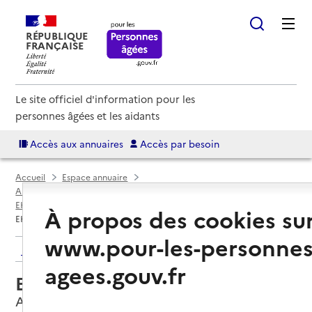
RÉPUBLIQUE
FRANÇAISE
Le site officiel d'information pour les
personnes âgées et les aidants
Accès aux annuaires
Accès par besoin
Accueil
Espace annuaire
Annuaire EHPAD et maisons de retraite
EHPAD par département
Lot (46)
Arcambal
À propos des cookies su
EHPAD Résidence La Barte
www.pour-les-personnes
Retour aux résultats de l'annuaire
agees.gouv.fr
EHPAD Résidence La Barte
Arcambal, LOT