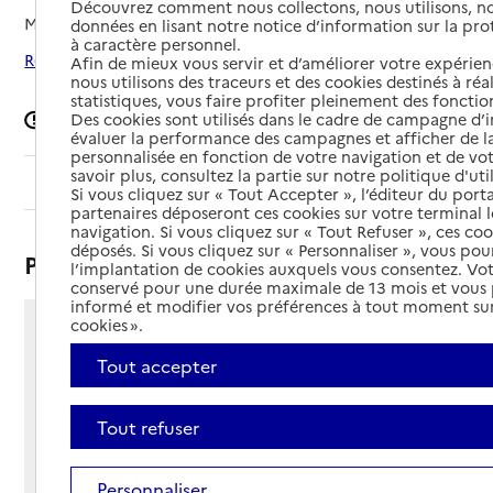
Découvrez comment nous collectons, nous utilisons, no
Mis à jour le
24/07/2025
données en lisant notre notice d’information sur la pr
à caractère personnel.
Rechercher les établissements autour de Arcambal
Afin de mieux vous servir et d’améliorer votre expérienc
nous utilisons des traceurs et des cookies destinés à réal
statistiques, vous faire profiter pleinement des fonction
Des cookies sont utilisés dans le cadre de campagne d
Signaler une erreur
évaluer la performance des campagnes et afficher de la
personnalisée en fonction de votre navigation et de vot
savoir plus, consultez la partie sur notre politique d'uti
Sommaire
Si vous cliquez sur « Tout Accepter », l’éditeur du porta
partenaires déposeront ces cookies sur votre terminal l
navigation. Si vous cliquez sur « Tout Refuser », ces co
déposés. Si vous cliquez sur « Personnaliser », vous pou
Présentation
l’implantation de cookies auxquels vous consentez. Vot
conservé pour une durée maximale de 13 mois et vous
informé et modifier vos préférences à tout moment sur
cookies ».
157 rue du Stade
46090 - Arcambal
Tout accepter
Voir itinéraire
Téléphone :
Tout refuser
05 65 20 49 52
Contact
Contact
Personnaliser
Site Internet
Site internet non renseigné