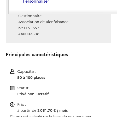
Personnaliser
Contact
Contact
Site Internet
Site internet non renseigné
Gestionnaire :
Association de Bienfaisance
N° FINESS :
440003598
Principales caractéristiques
Capacité :
50 à 100 places
Statut :
Privé non lucratif
Prix :
à partir de
2 051,70 € / mois
Ce prix est calculé sur la base du prix pour une