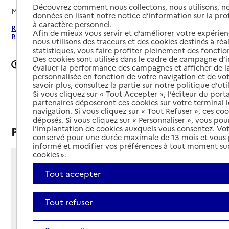
Découvrez comment nous collectons, nous utilisons, no
Mis à jour le
06/08/2025
données en lisant notre notice d’information sur la pr
à caractère personnel.
Rechercher les établissements autour de Villeneuve-en-
Afin de mieux vous servir et d’améliorer votre expérienc
Retz
nous utilisons des traceurs et des cookies destinés à réal
statistiques, vous faire profiter pleinement des fonction
Des cookies sont utilisés dans le cadre de campagne d
Signaler une erreur
évaluer la performance des campagnes et afficher de la
personnalisée en fonction de votre navigation et de vot
savoir plus, consultez la partie sur notre politique d'uti
Sommaire
Si vous cliquez sur « Tout Accepter », l’éditeur du porta
partenaires déposeront ces cookies sur votre terminal l
navigation. Si vous cliquez sur « Tout Refuser », ces co
déposés. Si vous cliquez sur « Personnaliser », vous pou
l’implantation de cookies auxquels vous consentez. Vot
Présentation
conservé pour une durée maximale de 13 mois et vous
informé et modifier vos préférences à tout moment sur
cookies ».
10 rue de l’Eglise Saint-Cyr
Tout accepter
SAINT-CYR EN RETZ
44580 - Villeneuve-en-Retz
Voir itinéraire
Tout refuser
Téléphone :
02 40 21 41 67