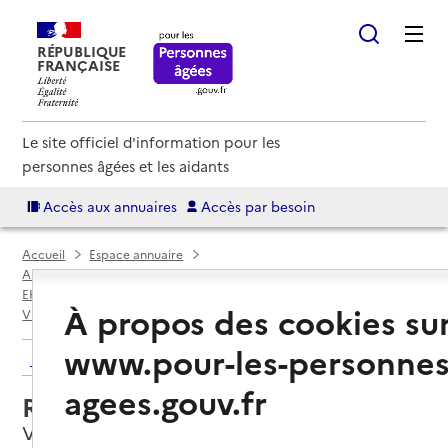
RÉPUBLIQUE
FRANÇAISE
Le site officiel d'information pour les
personnes âgées et les aidants
Accès aux annuaires
Accès par besoin
Accueil
Espace annuaire
Annuaire EHPAD et maisons de retraite
EHPAD par département
Loire-Atlantique (44)
À propos des cookies su
Villeneuve-en-Retz
Résidence L'Immaculée
www.pour-les-personnes
Retour aux résultats de l'annuaire
agees.gouv.fr
Résidence L'Immaculée
Villeneuve-en-Retz, LOIRE-ATLANTIQUE