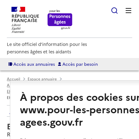
RÉPUBLIQUE
FRANÇAISE
Le site officiel d'information pour les
personnes âgées et les aidants
Accès aux annuaires
Accès par besoin
Accueil
Espace annuaire
Annuaire EHPAD et maisons de retraite
EHPAD par département
Loire-Atlantique (44)
Rezé
À propos des cookies su
EHPAD Résidence Saint-Paul
www.pour-les-personnes
Retour aux résultats de l'annuaire
agees.gouv.fr
EHPAD Résidence Saint-Paul
Rezé, LOIRE-ATLANTIQUE