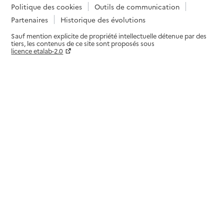
Politique des cookies
Outils de communication
Partenaires
Historique des évolutions
Sauf mention explicite de propriété intellectuelle détenue par des
tiers, les contenus de ce site sont proposés sous
licence etalab-2.0
Paramètres sur le choix des cookies