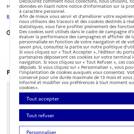
Découvrez comment nous collectons, nous utilisons, no
données en lisant notre notice d’information sur la pr
Mis à jour le
23/03/2026
à caractère personnel.
Afin de mieux vous servir et d’améliorer votre expérienc
Rechercher les établissements autour de Rezé
nous utilisons des traceurs et des cookies destinés à réal
statistiques, vous faire profiter pleinement des fonction
Des cookies sont utilisés dans le cadre de campagne d
Signaler une erreur
évaluer la performance des campagnes et afficher de la
personnalisée en fonction de votre navigation et de vot
savoir plus, consultez la partie sur notre politique d'uti
Sommaire
Si vous cliquez sur « Tout Accepter », l’éditeur du porta
partenaires déposeront ces cookies sur votre terminal l
navigation. Si vous cliquez sur « Tout Refuser », ces co
déposés. Si vous cliquez sur « Personnaliser », vous pou
Présentation
l’implantation de cookies auxquels vous consentez. Vot
conservé pour une durée maximale de 13 mois et vous
informé et modifier vos préférences à tout moment sur
cookies ».
103 rue Jean Fraix
Tout accepter
44400 - Rezé
Voir itinéraire
Téléphone :
Tout refuser
02 40 32 38 65
Contact
Contact
Personnaliser
Site Internet
Site internet non renseigné