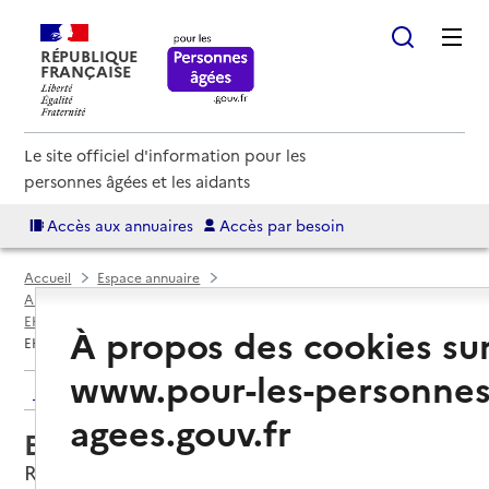
RÉPUBLIQUE
FRANÇAISE
Le site officiel d'information pour les
personnes âgées et les aidants
Accès aux annuaires
Accès par besoin
Accueil
Espace annuaire
Annuaire EHPAD et maisons de retraite
EHPAD par département
Loire-Atlantique (44)
Rezé
À propos des cookies su
EHPAD Le Clos de l'Île Macé
www.pour-les-personnes
Retour aux résultats de l'annuaire
agees.gouv.fr
EHPAD Le Clos de l'Île Macé
Rezé, LOIRE-ATLANTIQUE