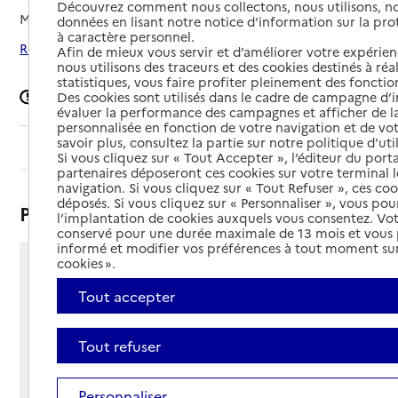
Découvrez comment nous collectons, nous utilisons, no
Mis à jour le
13/05/2026
données en lisant notre notice d’information sur la pr
à caractère personnel.
Rechercher les établissements autour de Rezé
Afin de mieux vous servir et d’améliorer votre expérienc
nous utilisons des traceurs et des cookies destinés à réal
statistiques, vous faire profiter pleinement des fonction
Signaler une erreur
Des cookies sont utilisés dans le cadre de campagne d
évaluer la performance des campagnes et afficher de la
personnalisée en fonction de votre navigation et de vot
savoir plus, consultez la partie sur notre politique d'uti
Sommaire
Si vous cliquez sur « Tout Accepter », l’éditeur du porta
partenaires déposeront ces cookies sur votre terminal l
navigation. Si vous cliquez sur « Tout Refuser », ces co
déposés. Si vous cliquez sur « Personnaliser », vous pou
Présentation
l’implantation de cookies auxquels vous consentez. Vot
conservé pour une durée maximale de 13 mois et vous
informé et modifier vos préférences à tout moment sur
cookies ».
Rue Eugène Orieux
44400 - Rezé
Tout accepter
Voir itinéraire
Téléphone :
Tout refuser
02 51 86 81 30
Contact
Contact
Personnaliser
Site Internet
Site internet