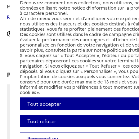
Découvrez comment nous collectons, nous utilisons, no
Mis à jour le
23/03/2026
données en lisant notre notice d’information sur la pr
à caractère personnel.
Rechercher les établissements autour de Rezé
Afin de mieux vous servir et d’améliorer votre expérienc
nous utilisons des traceurs et des cookies destinés à réal
statistiques, vous faire profiter pleinement des fonction
Signaler une erreur
Des cookies sont utilisés dans le cadre de campagne d
évaluer la performance des campagnes et afficher de la
personnalisée en fonction de votre navigation et de vot
savoir plus, consultez la partie sur notre politique d'uti
Sommaire
Si vous cliquez sur « Tout Accepter », l’éditeur du porta
partenaires déposeront ces cookies sur votre terminal l
navigation. Si vous cliquez sur « Tout Refuser », ces co
déposés. Si vous cliquez sur « Personnaliser », vous pou
Présentation
l’implantation de cookies auxquels vous consentez. Vot
conservé pour une durée maximale de 13 mois et vous
informé et modifier vos préférences à tout moment sur
cookies ».
126 rue Maurice Jouaud
44400 - Rezé
Tout accepter
Voir itinéraire
Téléphone :
Tout refuser
02 40 75 45 79
Contact
Contact
Site Internet
Personnaliser
Site internet