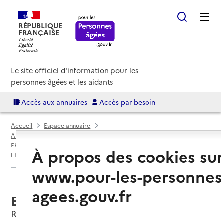
RÉPUBLIQUE
FRANÇAISE
Le site officiel d'information pour les
personnes âgées et les aidants
Accès aux annuaires
Accès par besoin
Accueil
Espace annuaire
Annuaire EHPAD et maisons de retraite
EHPAD par département
Loire-Atlantique (44)
Rezé
À propos des cookies su
EHPAD La Houssais
www.pour-les-personnes
Retour aux résultats de l'annuaire
agees.gouv.fr
EHPAD La Houssais
Rezé, LOIRE-ATLANTIQUE