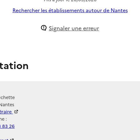
Rechercher les établissements autour de Nantes
Signaler une erreur
tation
uchette
 Nantes
néraire
e :
3 83 26