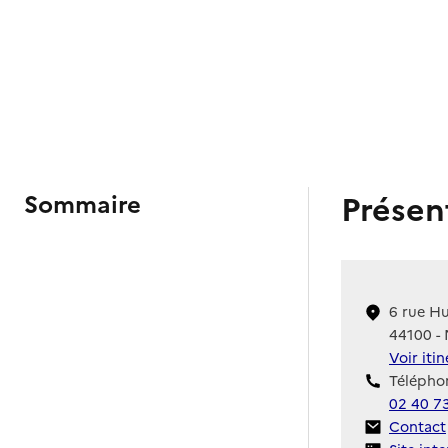
Présen
Sommaire
6 rue H
44100 -
Voir iti
Téléphon
02 40 7
Contact
Contact