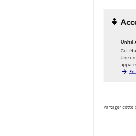
Acc
Unité 
Cet ét
Une uni
apparen
En 
Partager cette