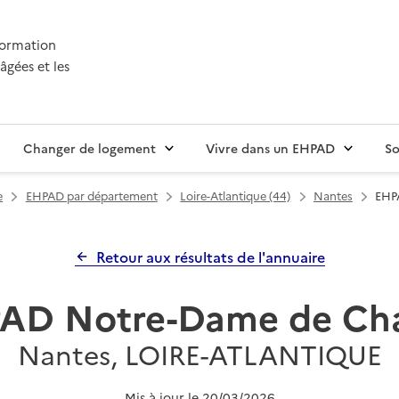
nformation
âgées et les
Changer de logement
Vivre dans un EHPAD
So
e
EHPAD par département
Loire-Atlantique (44)
Nantes
EHP
Retour aux résultats de l'annuaire
AD Notre-Dame de Cha
Nantes, LOIRE-ATLANTIQUE
Mis à jour le
20/03/2026