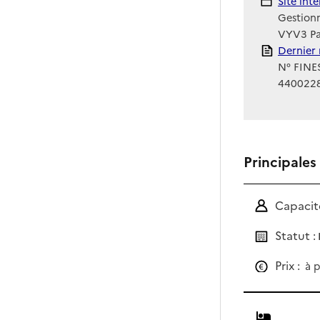
Site Int
Site int
Gestionn
VYV3 Pay
Rapport
Dernier 
N° FINES
440022
Principales
Capacité
Statut :
Prix :
à p