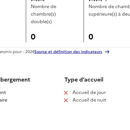
Nombre de
Nombre de chambr
chambre(s)
supérieure(s) à deu
double(s)
0
0
ransmis pour : 2024
Source et définition des indicateurs
ébergement
Type d’accueil
 disponible
: non disponib
ent
Accueil de jour
 disponible
: non disponib
ire
Accueil de nuit