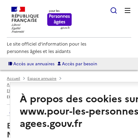
RÉPUBLIQUE
FRANÇAISE
Le site officiel d'information pour les
personnes âgées et les aidants
Accès aux annuaires
Accès par besoin
Accueil
Espace annuaire
Annuaire EHPAD et maisons de retraite
EHPAD par département
Loire-Atlantique (44)
Nantes
À propos des cookies su
EHPAD Résidence La Haute-Mitrie
www.pour-les-personnes
Retour aux résultats de l'annuaire
agees.gouv.fr
EHPAD Résidence La Haute-
Mitrie