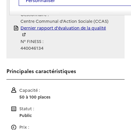
Contact
Contact
Site Internet
Site internet
Gestionnaire :
Centre Communal d'Action Sociale (CCAS)
Rapport HAS
Dernier rapport d'évaluation de la qualité
N° FINESS :
440046134
Principales caractéristiques
Capacité :
50 à 100 places
Statut :
Public
Prix :