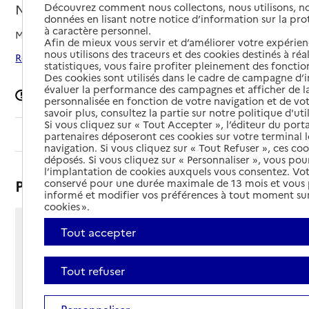
Découvrez comment nous collectons, nous utilisons, no
Nantes, LOIRE-ATLANTIQUE
données en lisant notre notice d’information sur la pr
à caractère personnel.
Mis à jour le
09/04/2026
Afin de mieux vous servir et d’améliorer votre expérienc
nous utilisons des traceurs et des cookies destinés à réal
Rechercher les établissements autour de Nantes
statistiques, vous faire profiter pleinement des fonction
Des cookies sont utilisés dans le cadre de campagne d
évaluer la performance des campagnes et afficher de la
Signaler une erreur
personnalisée en fonction de votre navigation et de vot
savoir plus, consultez la partie sur notre politique d'uti
Si vous cliquez sur « Tout Accepter », l’éditeur du porta
Sommaire
partenaires déposeront ces cookies sur votre terminal l
navigation. Si vous cliquez sur « Tout Refuser », ces co
déposés. Si vous cliquez sur « Personnaliser », vous pou
l’implantation de cookies auxquels vous consentez. Vot
Présentation
conservé pour une durée maximale de 13 mois et vous
informé et modifier vos préférences à tout moment sur
cookies ».
Tout accepter
13 rue de la Haute Mitrie
44000 - Nantes
Voir itinéraire
Tout refuser
Téléphone :
02 40 52 27 92
Personnaliser