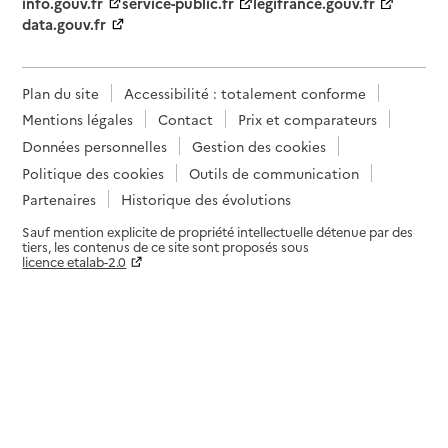
info.gouv.fr
service-public.fr
legifrance.gouv.fr
data.gouv.fr
Plan du site
Accessibilité : totalement conforme
Mentions légales
Contact
Prix et comparateurs
Données personnelles
Gestion des cookies
Politique des cookies
Outils de communication
Partenaires
Historique des évolutions
Sauf mention explicite de propriété intellectuelle détenue par des
tiers, les contenus de ce site sont proposés sous
licence etalab-2.0
Paramètres sur le choix des cookies