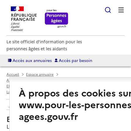
RÉPUBLIQUE
FRANÇAISE
Le site officiel d'information pour les
personnes âgées et les aidants
Accès aux annuaires
Accès par besoin
Accueil
Espace annuaire
Annuaire EHPAD et maisons de retraite
EHPAD par département
Loire-Atlantique (44)
À propos des cookies su
La Chevrolière
EHPAD Résidence Saint-Martin
www.pour-les-personnes
Retour aux résultats de l'annuaire
agees.gouv.fr
EHPAD Résidence Saint-Martin
La Chevrolière, LOIRE-ATLANTIQUE