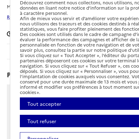
Découvrez comment nous collectons, nous utilisons, no
Mis à jour le
06/08/2025
données en lisant notre notice d’information sur la pr
à caractère personnel.
Rechercher les établissements autour de La Chevrolière
Afin de mieux vous servir et d’améliorer votre expérienc
nous utilisons des traceurs et des cookies destinés à réal
statistiques, vous faire profiter pleinement des fonction
Signaler une erreur
Des cookies sont utilisés dans le cadre de campagne d
évaluer la performance des campagnes et afficher de la
personnalisée en fonction de votre navigation et de vot
savoir plus, consultez la partie sur notre politique d'uti
Sommaire
Si vous cliquez sur « Tout Accepter », l’éditeur du porta
partenaires déposeront ces cookies sur votre terminal l
navigation. Si vous cliquez sur « Tout Refuser », ces co
déposés. Si vous cliquez sur « Personnaliser », vous pou
Présentation
l’implantation de cookies auxquels vous consentez. Vot
conservé pour une durée maximale de 13 mois et vous
informé et modifier vos préférences à tout moment sur
cookies ».
10 rue du docteur Grosse
44118 - La Chevrolière
Tout accepter
Voir itinéraire
Téléphone :
Tout refuser
02 40 31 32 98
Contact
Contact
Site Internet
Personnaliser
Site internet non renseigné