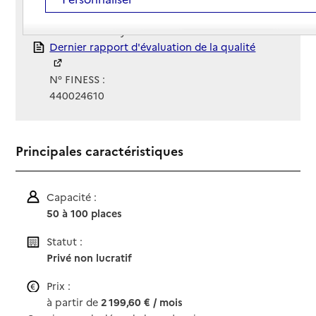
Gestionnaire :
Association Foyer St Martin
Rapport HAS
Dernier rapport d'évaluation de la qualité
N° FINESS :
440024610
Principales caractéristiques
Capacité :
50 à 100 places
Statut :
Privé non lucratif
Prix :
à partir de
2 199,60 € / mois