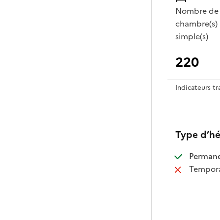
Nombre de
chambre(s)
simple(s)
220
Indicateurs t
Type d’h
:
Perman
:
Tempora