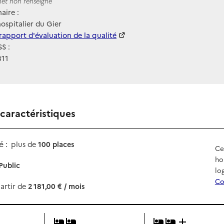
ernet
rnet non renseigné
aire :
ospitalier du Gier
 HAS
rapport d'évaluation de la qualité
S :
811
 caractéristiques
 :
plus de
100 places
Ce
ho
Public
lo
Co
artir de
2 181,00 € / mois