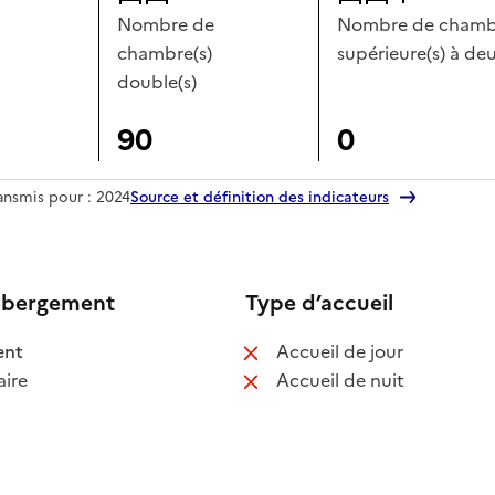
Nombre de
Nombre de chambr
chambre(s)
supérieure(s) à deu
double(s)
90
0
ransmis pour : 2024
Source et définition des indicateurs
ébergement
Type d’accueil
 disponible
: non disponib
ent
Accueil de jour
 non disponible
: non disponib
ire
Accueil de nuit