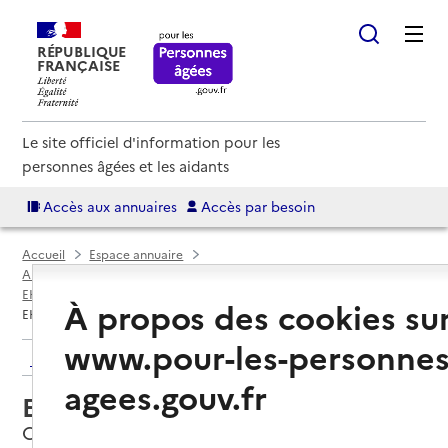
RÉPUBLIQUE
FRANÇAISE
Le site officiel d'information pour les
personnes âgées et les aidants
Accès aux annuaires
Accès par besoin
Accueil
Espace annuaire
Annuaire EHPAD et maisons de retraite
EHPAD par département
Landes (40)
Capbreton
À propos des cookies su
EHPAD Eugénie Desjobert
www.pour-les-personnes
Retour aux résultats de l'annuaire
agees.gouv.fr
EHPAD Eugénie Desjobert
Capbreton, LANDES