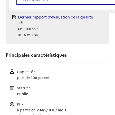
Gestionnaire :
Centre Communal d'Action Sociale – CCAS
Rapport HAS
Dernier rapport d'évaluation de la qualité
N° FINESS :
400789780
Principales caractéristiques
Capacité :
plus de
100 places
Statut :
Public
Prix :
à partir de
2 465,10 € / mois