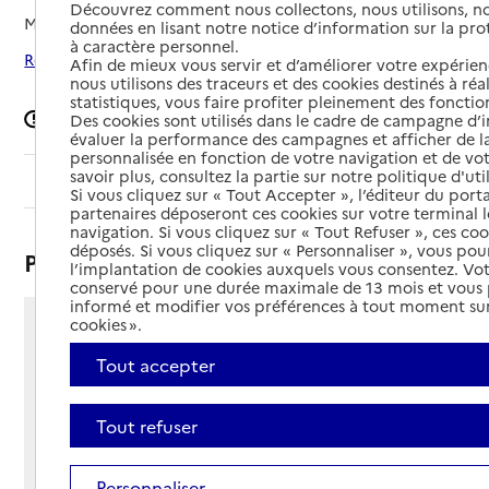
Découvrez comment nous collectons, nous utilisons, no
Mis à jour le
30/12/2025
données en lisant notre notice d’information sur la pr
à caractère personnel.
Rechercher les établissements autour de Capbreton
Afin de mieux vous servir et d’améliorer votre expérienc
nous utilisons des traceurs et des cookies destinés à réal
statistiques, vous faire profiter pleinement des fonction
Signaler une erreur
Des cookies sont utilisés dans le cadre de campagne d
évaluer la performance des campagnes et afficher de la
personnalisée en fonction de votre navigation et de vot
savoir plus, consultez la partie sur notre politique d'uti
Sommaire
Si vous cliquez sur « Tout Accepter », l’éditeur du porta
partenaires déposeront ces cookies sur votre terminal l
navigation. Si vous cliquez sur « Tout Refuser », ces co
déposés. Si vous cliquez sur « Personnaliser », vous pou
Présentation
l’implantation de cookies auxquels vous consentez. Vot
conservé pour une durée maximale de 13 mois et vous
informé et modifier vos préférences à tout moment sur
cookies ».
2 avenue Simone de Beauvoir
40130 - Capbreton
Tout accepter
Voir itinéraire
Téléphone :
Tout refuser
05 58 41 97 10
Contact
Contact
Site Internet
Personnaliser
Site internet non renseigné