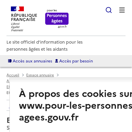
RÉPUBLIQUE
FRANÇAISE
Le site officiel d'information pour les
personnes âgées et les aidants
Accès aux annuaires
Accès par besoin
Accueil
Espace annuaire
Annuaire EHPAD et maisons de retraite
EHPAD par département
La Réunion (974)
Saint-Denis
À propos des cookies su
EHPAD Clovis Hoarau
www.pour-les-personnes
Retour aux résultats de l'annuaire
agees.gouv.fr
EHPAD Clovis Hoarau
Saint-Denis, LA REUNION