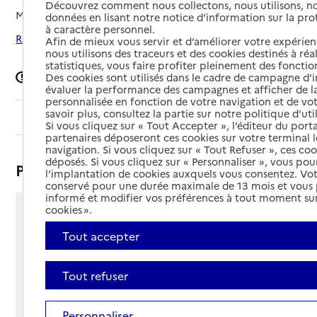
Découvrez comment nous collectons, nous utilisons, no
Mis à jour le
28/11/2025
données en lisant notre notice d’information sur la pr
à caractère personnel.
Rechercher les établissements autour de Saint-Denis
Afin de mieux vous servir et d’améliorer votre expérienc
nous utilisons des traceurs et des cookies destinés à réal
statistiques, vous faire profiter pleinement des fonction
Signaler une erreur
Des cookies sont utilisés dans le cadre de campagne d
évaluer la performance des campagnes et afficher de la
personnalisée en fonction de votre navigation et de vot
savoir plus, consultez la partie sur notre politique d'uti
Sommaire
Si vous cliquez sur « Tout Accepter », l’éditeur du porta
partenaires déposeront ces cookies sur votre terminal l
navigation. Si vous cliquez sur « Tout Refuser », ces co
déposés. Si vous cliquez sur « Personnaliser », vous pou
Présentation
l’implantation de cookies auxquels vous consentez. Vot
conservé pour une durée maximale de 13 mois et vous
informé et modifier vos préférences à tout moment sur
cookies ».
42 rue du Bois de Nefles
97400 - Saint-Denis
Tout accepter
Voir itinéraire
Téléphone :
Tout refuser
02 62 90 42 42
Contact
Contact
Personnaliser
Site Internet
Site internet