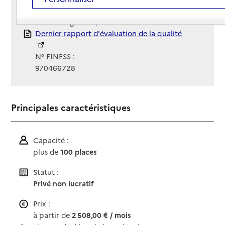
Gestionnaire :
Croix Rouge française - CRF
Rapport HAS
Dernier rapport d'évaluation de la qualité
N° FINESS :
970466728
Principales caractéristiques
Capacité :
plus de
100 places
Statut :
Privé non lucratif
Prix :
à partir de
2 508,00 € / mois