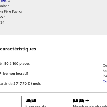
ernet
ernet
aire :
on Père Favron
S :
134
 caractéristiques
 :
50 à 100 places
Ce
ho
Privé non lucratif
lo
Co
artir de
2 717,70 € / mois
Nombre de
Nombre de chambr