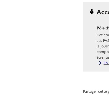
Acc
Pôle d
Cet ét
Les PAS
la jour
compor
être ra
En 
Partager cette