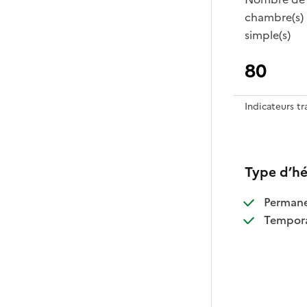
chambre(s)
simple(s)
80
Indicateurs t
Type d’h
:
Perman
:
Tempora