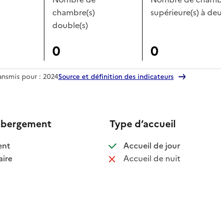
chambre(s)
supérieure(s) à deu
double(s)
0
0
ransmis pour : 2024
Source et définition des indicateurs
ébergement
Type d’accueil
 disponible
: disponible
ent
Accueil de jour
 disponible
: non disponib
ire
Accueil de nuit