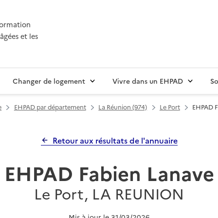
nformation
âgées et les
Changer de logement
Vivre dans un EHPAD
So
e
EHPAD par département
La Réunion (974)
Le Port
EHPAD F
Retour aux résultats de l'annuaire
EHPAD Fabien Lanave
Le Port, LA REUNION
Mis à jour le
31/03/2026