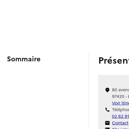
Présen
Sommaire
80 aven
97420 - 
Voir iti
Téléphon
02 62 9
Contact
Contact