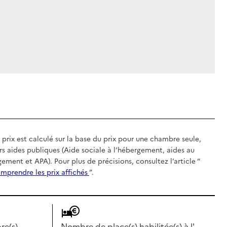
 prix est calculé sur la base du prix pour une chambre seule,
rs aides publiques (Aide sociale à l’hébergement, aides au
gement et APA). Pour plus de précisions, consultez l’article “
mprendre les prix affichés
”.
e(s)
Nombre de place(s) habilitée(s) à l'