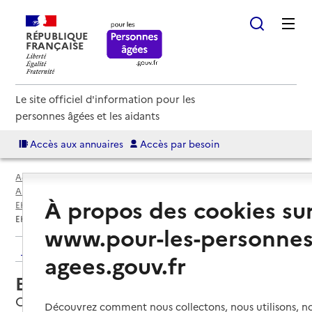
RÉPUBLIQUE
FRANÇAISE
Le site officiel d'information pour les
personnes âgées et les aidants
Accès aux annuaires
Accès par besoin
Accueil
Espace annuaire
Annuaire EHPAD et maisons de retraite
À propos des cookies su
EHPAD par département
Jura (39)
Chaussin
EHPAD Résidence Pierre Babet
www.pour-les-personnes
Retour aux résultats de l'annuaire
agees.gouv.fr
EHPAD Résidence Pierre Babet
Chaussin, JURA
Découvrez comment nous collectons, nous utilisons, no