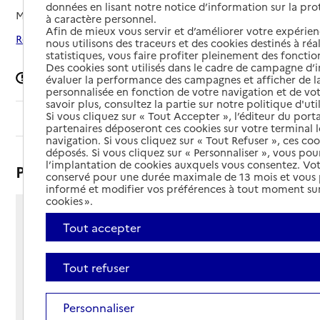
données en lisant notre notice d’information sur la pr
Mis à jour le
17/03/2025
à caractère personnel.
Afin de mieux vous servir et d’améliorer votre expérienc
Rechercher les établissements autour de Chaussin
nous utilisons des traceurs et des cookies destinés à réal
statistiques, vous faire profiter pleinement des fonction
Des cookies sont utilisés dans le cadre de campagne d
Signaler une erreur
évaluer la performance des campagnes et afficher de la
personnalisée en fonction de votre navigation et de vot
savoir plus, consultez la partie sur notre politique d'uti
Si vous cliquez sur « Tout Accepter », l’éditeur du porta
Sommaire
partenaires déposeront ces cookies sur votre terminal l
navigation. Si vous cliquez sur « Tout Refuser », ces co
déposés. Si vous cliquez sur « Personnaliser », vous pou
l’implantation de cookies auxquels vous consentez. Vot
Présentation
conservé pour une durée maximale de 13 mois et vous
informé et modifier vos préférences à tout moment sur
cookies ».
1 rue Henri Gagneur
Tout accepter
39120 - Chaussin
Voir itinéraire
Tout refuser
Téléphone :
03 84 81 88 32
Contact
Contact
Personnaliser
Site Internet
Site internet non renseigné