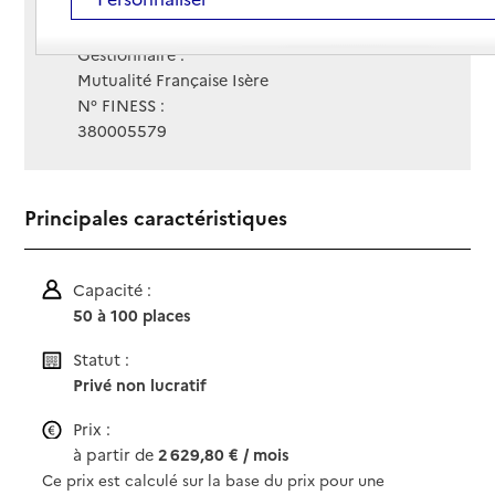
Contact
Contact
Site Internet
Site internet
Gestionnaire :
Mutualité Française Isère
N° FINESS :
380005579
Principales caractéristiques
Capacité :
50 à 100 places
Statut :
Privé non lucratif
Prix :
à partir de
2 629,80 € / mois
Ce prix est calculé sur la base du prix pour une