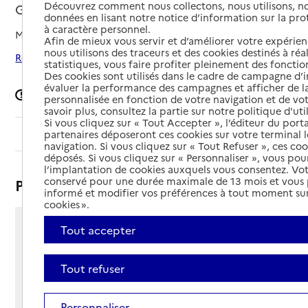
Découvrez comment nous collectons, nous utilisons, no
Grenoble, ISERE
données en lisant notre notice d’information sur la pr
à caractère personnel.
Mis à jour le
11/02/2026
Afin de mieux vous servir et d’améliorer votre expérienc
nous utilisons des traceurs et des cookies destinés à réal
Rechercher les établissements autour de Grenoble
statistiques, vous faire profiter pleinement des fonction
Des cookies sont utilisés dans le cadre de campagne d
évaluer la performance des campagnes et afficher de la
Signaler une erreur
personnalisée en fonction de votre navigation et de vot
savoir plus, consultez la partie sur notre politique d'uti
Si vous cliquez sur « Tout Accepter », l’éditeur du porta
Sommaire
partenaires déposeront ces cookies sur votre terminal l
navigation. Si vous cliquez sur « Tout Refuser », ces co
déposés. Si vous cliquez sur « Personnaliser », vous pou
l’implantation de cookies auxquels vous consentez. Vot
conservé pour une durée maximale de 13 mois et vous
Présentation
informé et modifier vos préférences à tout moment sur
cookies ».
Tout accepter
31 rue Alfred de Vigny
38100 - Grenoble
Voir itinéraire
Tout refuser
Téléphone :
04 76 39 24 70
Personnaliser