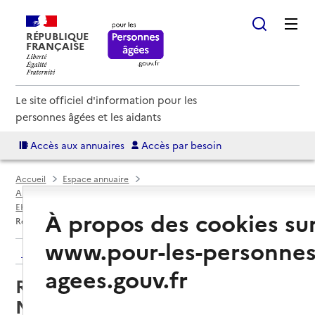
RÉPUBLIQUE
FRANÇAISE
Le site officiel d'information pour les
personnes âgées et les aidants
Accès aux annuaires
Accès par besoin
Accueil
Espace annuaire
Annuaire EHPAD et maisons de retraite
EHPAD par département
Isère (38)
Grenoble
À propos des cookies su
Résidence mutualiste Vigny Musset
www.pour-les-personnes
Retour aux résultats de l'annuaire
agees.gouv.fr
Résidence mutualiste Vigny
Musset