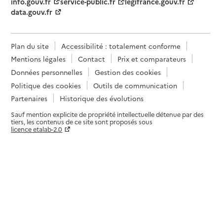
info.gouv.fr
service-public.fr
legifrance.gouv.fr
data.gouv.fr
Plan du site
Accessibilité : totalement conforme
Mentions légales
Contact
Prix et comparateurs
Données personnelles
Gestion des cookies
Politique des cookies
Outils de communication
Partenaires
Historique des évolutions
Sauf mention explicite de propriété intellectuelle détenue par des
tiers, les contenus de ce site sont proposés sous
licence etalab-2.0
Paramètres sur le choix des cookies