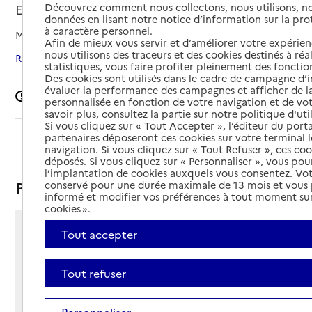
Découvrez comment nous collectons, nous utilisons, no
Eybens, ISERE
données en lisant notre notice d’information sur la pr
à caractère personnel.
Mis à jour le
11/02/2026
Afin de mieux vous servir et d’améliorer votre expérienc
nous utilisons des traceurs et des cookies destinés à réal
Rechercher les établissements autour de Eybens
statistiques, vous faire profiter pleinement des fonction
Des cookies sont utilisés dans le cadre de campagne d
évaluer la performance des campagnes et afficher de la
Signaler une erreur
personnalisée en fonction de votre navigation et de vot
savoir plus, consultez la partie sur notre politique d'uti
Si vous cliquez sur « Tout Accepter », l’éditeur du porta
Sommaire
partenaires déposeront ces cookies sur votre terminal l
navigation. Si vous cliquez sur « Tout Refuser », ces co
déposés. Si vous cliquez sur « Personnaliser », vous pou
l’implantation de cookies auxquels vous consentez. Vot
Présentation
conservé pour une durée maximale de 13 mois et vous
informé et modifier vos préférences à tout moment sur
cookies ».
Tout accepter
4 place Michel de Montaigne
38320 - Eybens
Voir itinéraire
Tout refuser
Téléphone :
04 76 63 34 30
Personnaliser