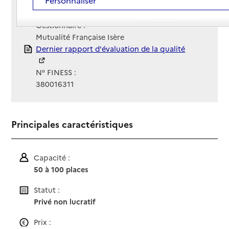
Contact
Contact
Site Internet
Site internet
Gestionnaire :
Mutualité Française Isère
Rapport HAS
Dernier rapport d'évaluation de la qualité
N° FINESS :
380016311
Principales caractéristiques
Capacité :
50 à 100 places
Statut :
Privé non lucratif
Prix :