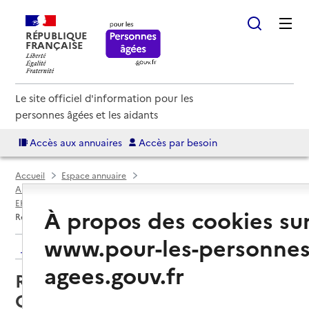
RÉPUBLIQUE
FRANÇAISE
Le site officiel d'information pour les
personnes âgées et les aidants
Accès aux annuaires
Accès par besoin
Accueil
Espace annuaire
Annuaire EHPAD et maisons de retraite
EHPAD par département
Isère (38)
Eybens
À propos des cookies su
Résidence Mutualiste Claudette Chesne
www.pour-les-personnes
Retour aux résultats de l'annuaire
agees.gouv.fr
Résidence Mutualiste Claudette
Chesne