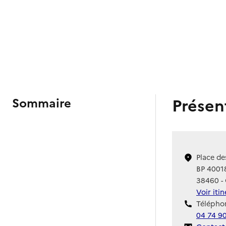
Présen
Sommaire
Place de
BP 4001
38460 -
Voir iti
Téléphon
04 74 9