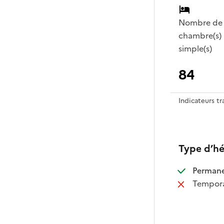
Nombre de
chambre(s)
simple(s)
84
Indicateurs t
Type d’h
:
Perman
:
Tempora