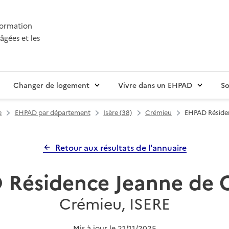
nformation
âgées et les
Changer de logement
Vivre dans un EHPAD
So
e
EHPAD par département
Isère (38)
Crémieu
EHPAD Réside
Retour aux résultats de l'annuaire
Résidence Jeanne de 
Crémieu, ISERE
Mis à jour le
21/11/2025