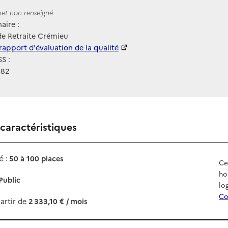
ernet
rnet non renseigné
aire :
de Retraite Crémieu
 HAS
rapport d'évaluation de la qualité
S :
682
 caractéristiques
 :
50 à 100 places
Ce
ho
Public
lo
Co
artir de
2 333,10 € / mois