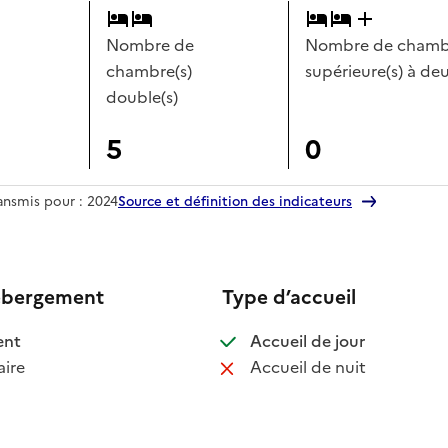
Nombre de
Nombre de chambr
chambre(s)
supérieure(s) à deu
double(s)
5
0
ransmis pour : 2024
Source et définition des indicateurs
ébergement
Type d’accueil
 disponible
: disponible
ent
Accueil de jour
 non disponible
: non disponib
ire
Accueil de nuit