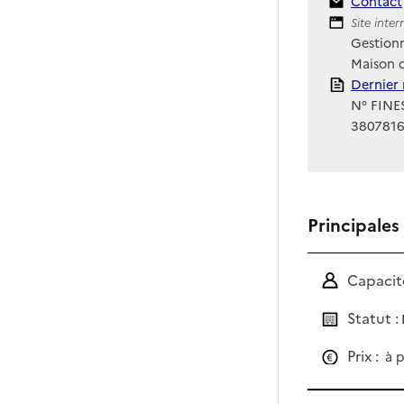
Contact
Contact
Site Int
Site inte
Gestionn
Maison 
Rapport
Dernier 
N° FINES
380781
Principales
Capacité
Statut :
Prix :
à p