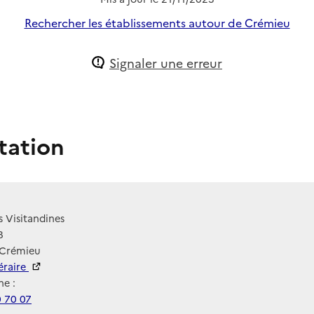
Rechercher les établissements autour de Crémieu
Signaler une erreur
tation
s Visitandines
8
 Crémieu
néraire
e :
0 70 07