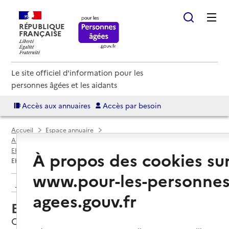
RÉPUBLIQUE
FRANÇAISE
Le site officiel d'information pour les
personnes âgées et les aidants
Accès aux annuaires
Accès par besoin
Accueil
Espace annuaire
Annuaire EHPAD et maisons de retraite
EHPAD par département
Isère (38)
Coublevie
À propos des cookies su
EHPAD Les Jardins de Coublevie
www.pour-les-personnes
Retour aux résultats de l'annuaire
agees.gouv.fr
EHPAD Les Jardins de Coublevie
Coublevie, ISERE