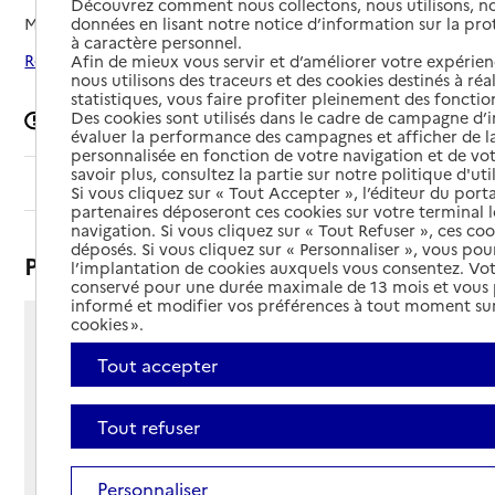
Découvrez comment nous collectons, nous utilisons, no
données en lisant notre notice d’information sur la pr
Mis à jour le
08/12/2025
à caractère personnel.
Rechercher les établissements autour de Coublevie
Afin de mieux vous servir et d’améliorer votre expérienc
nous utilisons des traceurs et des cookies destinés à réal
statistiques, vous faire profiter pleinement des fonction
Des cookies sont utilisés dans le cadre de campagne d
Signaler une erreur
évaluer la performance des campagnes et afficher de la
personnalisée en fonction de votre navigation et de vot
savoir plus, consultez la partie sur notre politique d'uti
Sommaire
Si vous cliquez sur « Tout Accepter », l’éditeur du porta
partenaires déposeront ces cookies sur votre terminal l
navigation. Si vous cliquez sur « Tout Refuser », ces co
déposés. Si vous cliquez sur « Personnaliser », vous pou
Présentation
l’implantation de cookies auxquels vous consentez. Vot
conservé pour une durée maximale de 13 mois et vous
informé et modifier vos préférences à tout moment sur
cookies ».
Chemin des Dominicains
Tout accepter
38500 - Coublevie
Voir itinéraire
Téléphone :
Tout refuser
04 76 67 13 10
Contact
Contact
Personnaliser
Site Internet
Site internet non renseigné