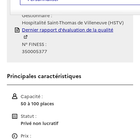
Contact
Contact
Site Internet
Site internet
Gestionnaire :
Hospitalité Saint-Thomas de Villeneuve (HSTV)
Rapport HAS
Dernier rapport d'évaluation de la qualité
N° FINESS :
350005377
Principales caractéristiques
Capacité :
50 à 100 places
Statut :
Privé non lucratif
Prix :