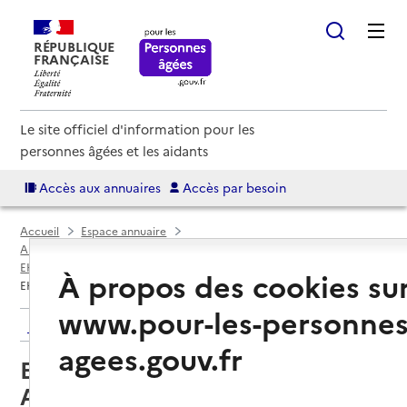
RÉPUBLIQUE
FRANÇAISE
Le site officiel d'information pour les
personnes âgées et les aidants
Accès aux annuaires
Accès par besoin
Accueil
Espace annuaire
Annuaire EHPAD et maisons de retraite
EHPAD par département
Ille-et-Vilaine (35)
Tinténiac
À propos des cookies su
EHPAD Maison de Retraite Saint-Anne
www.pour-les-personnes
Retour aux résultats de l'annuaire
agees.gouv.fr
EHPAD Maison de Retraite Saint-
Anne