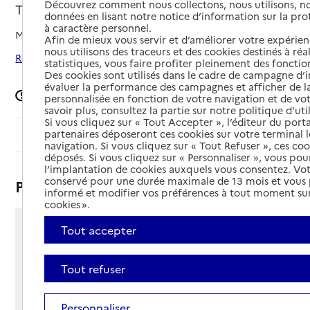
Découvrez comment nous collectons, nous utilisons, no
Tinténiac, ILLE-ET-VILAINE
données en lisant notre notice d’information sur la pr
à caractère personnel.
Mis à jour le
13/06/2025
Afin de mieux vous servir et d’améliorer votre expérienc
nous utilisons des traceurs et des cookies destinés à réal
Rechercher les établissements autour de Tinténiac
statistiques, vous faire profiter pleinement des fonction
Des cookies sont utilisés dans le cadre de campagne d
évaluer la performance des campagnes et afficher de la
Signaler une erreur
personnalisée en fonction de votre navigation et de vot
savoir plus, consultez la partie sur notre politique d'uti
Si vous cliquez sur « Tout Accepter », l’éditeur du porta
partenaires déposeront ces cookies sur votre terminal l
Sommaire
navigation. Si vous cliquez sur « Tout Refuser », ces co
déposés. Si vous cliquez sur « Personnaliser », vous pou
l’implantation de cookies auxquels vous consentez. Vot
conservé pour une durée maximale de 13 mois et vous
Présentation
informé et modifier vos préférences à tout moment sur
cookies ».
Tout accepter
1 rue du Prieuré
35190 - Tinténiac
Voir itinéraire
Tout refuser
Téléphone :
02 99 23 01 01
Personnaliser