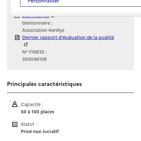
Personnaliser
02 99 82 40 88
Contact
Contact
Site Internet
Site internet
Gestionnaire :
Association Kerélys
Rapport HAS
Dernier rapport d'évaluation de la qualité
N° FINESS :
350046108
Principales caractéristiques
Capacité :
50 à 100 places
Statut :
Privé non lucratif