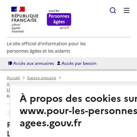
RÉPUBLIQUE
FRANÇAISE
Le site officiel d'information pour les
personnes âgées et les aidants
Accès aux annuaires
Accès par besoin
Accueil
Espace annuaire
Annuaire EHPAD et maisons de retraite
EHPAD par département
Ille-et-Vilaine (35)
Saint-Malo
À propos des cookies su
Résidence AOLYS La Fontaine au Lièvre
www.pour-les-personnes
Retour aux résultats de l'annuaire
agees.gouv.fr
Résidence AOLYS La Fontaine au
Lièvre