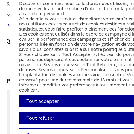
Saint-Malo, ILLE-ET-VILAINE
Découvrez comment nous collectons, nous utilisons, no
données en lisant notre notice d’information sur la pr
à caractère personnel.
Mis à jour le
06/07/2026
Afin de mieux vous servir et d’améliorer votre expérienc
nous utilisons des traceurs et des cookies destinés à réal
Rechercher les établissements autour de Saint-Malo
statistiques, vous faire profiter pleinement des fonction
Des cookies sont utilisés dans le cadre de campagne d
évaluer la performance des campagnes et afficher de la
Signaler une erreur
personnalisée en fonction de votre navigation et de vot
savoir plus, consultez la partie sur notre politique d'uti
Si vous cliquez sur « Tout Accepter », l’éditeur du porta
Sommaire
partenaires déposeront ces cookies sur votre terminal l
navigation. Si vous cliquez sur « Tout Refuser », ces co
déposés. Si vous cliquez sur « Personnaliser », vous pou
l’implantation de cookies auxquels vous consentez. Vot
Présentation
conservé pour une durée maximale de 13 mois et vous
informé et modifier vos préférences à tout moment sur
cookies ».
Tout accepter
5 rue Christophe Colomb
BP 70931
35400 - Saint-Malo
Tout refuser
Voir itinéraire
Téléphone :