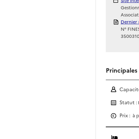
Site Int
Site int
Gestionn
Associat
Rapport
Dernier 
N° FINES
350031
Principales
Capacité
Statut :
Prix :
à p