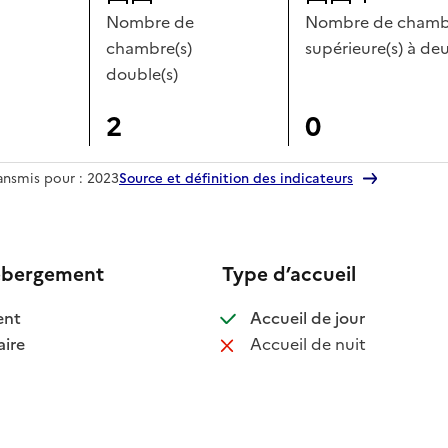
Nombre de
Nombre de chambr
chambre(s)
supérieure(s) à deu
double(s)
2
0
ransmis pour : 2023
Source et définition des indicateurs
ébergement
Type d’accueil
 disponible
: disponible
ent
Accueil de jour
 disponible
: non disponib
ire
Accueil de nuit