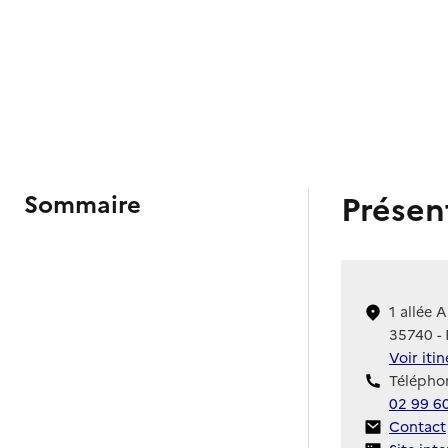
Présen
Sommaire
1 allée 
35740 - 
Voir iti
Téléphon
02 99 6
Contact
Contact