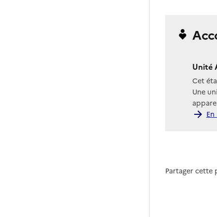
Acc
Unité 
Cet ét
Une uni
apparen
En 
Partager cette