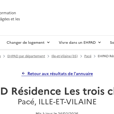
nformation
âgées et les
Changer de logement
Vivre dans un EHPAD
So
e
EHPAD par département
Ille-et-Vilaine (35)
Pacé
EHPAD Rés
Retour aux résultats de l'annuaire
 Résidence Les trois 
Pacé, ILLE-ET-VILAINE
Mis à jour le
24/02/2026