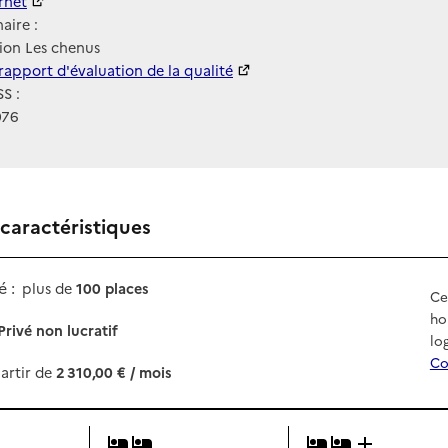
ernet
ernet
aire :
ion Les chenus
 HAS
rapport d'évaluation de la qualité
S :
076
 caractéristiques
 :
plus de
100 places
Ce
ho
Privé non lucratif
lo
Co
artir de
2 310,00 € / mois