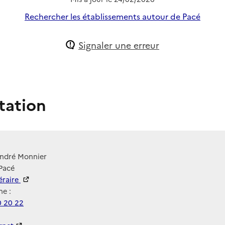
Rechercher les établissements autour de Pacé
Signaler une erreur
tation
André Monnier
Pacé
néraire
e :
0 20 22