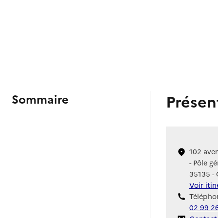
Présen
Sommaire
102 ave
- Pôle g
35135 -
Voir iti
Téléphon
02 99 2