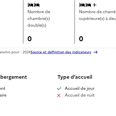
Nombre de
Nombre de chambr
chambre(s)
supérieure(s) à deu
double(s)
0
0
ransmis pour : 2024
Source et définition des indicateurs
ébergement
Type d’accueil
 disponible
: disponible
ent
Accueil de jour
 disponible
: non disponib
ire
Accueil de nuit