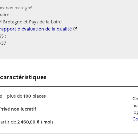
ernet
rnet non renseigné
aire :
Bretagne et Pays de la Loire
 HAS
rapport d'évaluation de la qualité
S :
337
 caractéristiques
 :
plus de
100 places
Ce
ho
Privé non lucratif
lo
Co
artir de
2 460,00 € / mois