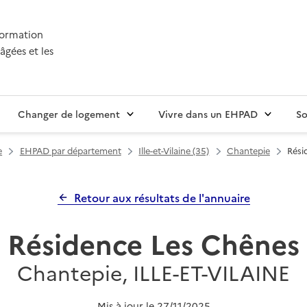
nformation
âgées et les
Changer de logement
Vivre dans un EHPAD
So
e
EHPAD par département
Ille-et-Vilaine (35)
Chantepie
Rési
Retour aux résultats de l'annuaire
Résidence Les Chênes
Chantepie, ILLE-ET-VILAINE
Mis à jour le
27/11/2025