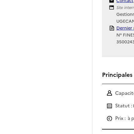
Contact
Contact
Site Int
Site inte
Gestionn
UGECAM 
Rapport
Dernier 
N° FINES
350024
Principales
Capacité
Statut :
Prix :
à p