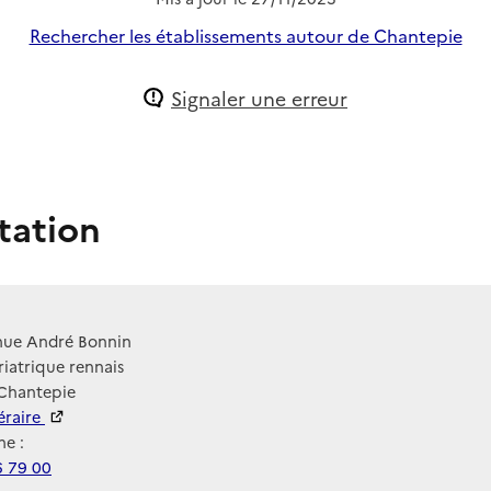
Rechercher les établissements autour de Chantepie
Signaler une erreur
tation
nue André Bonnin
ériatrique rennais
 Chantepie
néraire
e :
6 79 00