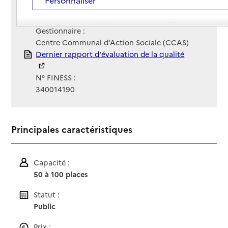
Contact
Contact
Site Internet
Site internet non renseigné
Gestionnaire :
Centre Communal d'Action Sociale (CCAS)
Rapport HAS
Dernier rapport d'évaluation de la qualité
N° FINESS :
340014190
Principales caractéristiques
Capacité :
50 à 100 places
Statut :
Public
Prix :