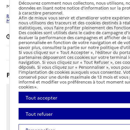
Découvrez comment nous collectons, nous utilisons, no
Mis à jour le
17/10/2025
données en lisant notre notice d’information sur la pr
à caractère personnel.
Rechercher les établissements autour de Villeneuve-lès-
Afin de mieux vous servir et d’améliorer votre expérienc
Maguelone
nous utilisons des traceurs et des cookies destinés à réal
statistiques, vous faire profiter pleinement des fonction
Des cookies sont utilisés dans le cadre de campagne d
Signaler une erreur
évaluer la performance des campagnes et afficher de la
personnalisée en fonction de votre navigation et de vot
savoir plus, consultez la partie sur notre politique d'uti
Si vous cliquez sur « Tout Accepter », l’éditeur du porta
Sommaire
partenaires déposeront ces cookies sur votre terminal l
navigation. Si vous cliquez sur « Tout Refuser », ces co
déposés. Si vous cliquez sur « Personnaliser », vous pou
l’implantation de cookies auxquels vous consentez. Vot
Présentation
conservé pour une durée maximale de 13 mois et vous
informé et modifier vos préférences à tout moment sur
cookies ».
541 avenue de Mireval
Tout accepter
- BP 21
34750 - Villeneuve-lès-Maguelone
Tout refuser
Voir itinéraire
Téléphone :
04 99 51 32 00
Personnaliser