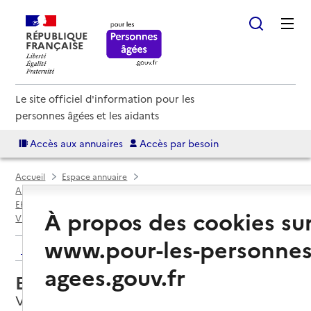
RÉPUBLIQUE
FRANÇAISE
Le site officiel d'information pour les
personnes âgées et les aidants
Accès aux annuaires
Accès par besoin
Accueil
Espace annuaire
Annuaire EHPAD et maisons de retraite
EHPAD par département
Hérault (34)
À propos des cookies su
Villeneuve-lès-Maguelone
EHPAD Mathilde Laurent
www.pour-les-personnes
Retour aux résultats de l'annuaire
agees.gouv.fr
EHPAD Mathilde Laurent
Villeneuve-lès-Maguelone, HERAULT