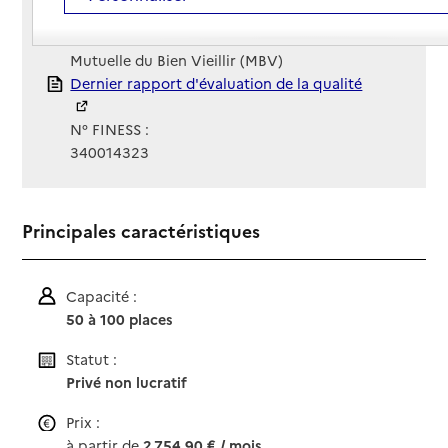
Site Internet
Site internet
Gestionnaire :
Mutuelle du Bien Vieillir (MBV)
Rapport HAS
Dernier rapport d'évaluation de la qualité
N° FINESS :
340014323
Principales caractéristiques
Capacité :
50 à 100 places
Statut :
Privé non lucratif
Prix :
à partir de
2 754,90 € / mois