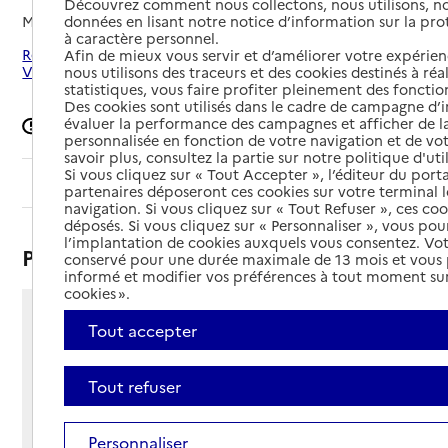
Découvrez comment nous collectons, nous utilisons, no
Mis à jour le
18/05/2026
données en lisant notre notice d’information sur la pr
à caractère personnel.
Rechercher les établissements autour de Saint-Jean-de-
Afin de mieux vous servir et d’améliorer votre expérienc
Védas
nous utilisons des traceurs et des cookies destinés à réal
statistiques, vous faire profiter pleinement des fonction
Des cookies sont utilisés dans le cadre de campagne d
évaluer la performance des campagnes et afficher de la
Signaler une erreur
personnalisée en fonction de votre navigation et de vot
savoir plus, consultez la partie sur notre politique d'uti
Si vous cliquez sur « Tout Accepter », l’éditeur du porta
Sommaire
partenaires déposeront ces cookies sur votre terminal l
navigation. Si vous cliquez sur « Tout Refuser », ces co
déposés. Si vous cliquez sur « Personnaliser », vous pou
l’implantation de cookies auxquels vous consentez. Vot
Présentation
conservé pour une durée maximale de 13 mois et vous
informé et modifier vos préférences à tout moment sur
cookies ».
255 allée de la Marquerose
Tout accepter
34430 - Saint-Jean-de-Védas
Voir itinéraire
Tout refuser
Téléphone :
04 99 13 03 00
Contact
Contact
Personnaliser