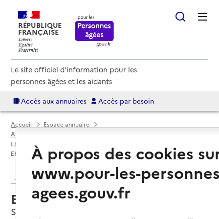
RÉPUBLIQUE
FRANÇAISE
Le site officiel d'information pour les
personnes âgées et les aidants
Accès aux annuaires
Accès par besoin
Accueil
Espace annuaire
Annuaire EHPAD et maisons de retraite
EHPAD par département
Hérault (34)
Saint-Jean-de-Védas
À propos des cookies su
EHPAD Sudalia
www.pour-les-personnes
Retour aux résultats de l'annuaire
agees.gouv.fr
EHPAD Sudalia
Saint-Jean-de-Védas, HERAULT