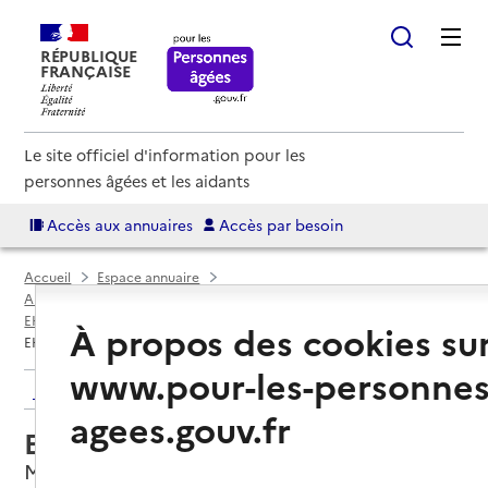
RÉPUBLIQUE
FRANÇAISE
Le site officiel d'information pour les
personnes âgées et les aidants
Accès aux annuaires
Accès par besoin
Accueil
Espace annuaire
Annuaire EHPAD et maisons de retraite
EHPAD par département
Hérault (34)
Montpellier
À propos des cookies su
EHPAD Les couleurs du temps
www.pour-les-personnes
Retour aux résultats de l'annuaire
agees.gouv.fr
EHPAD Les couleurs du temps
Montpellier, HERAULT