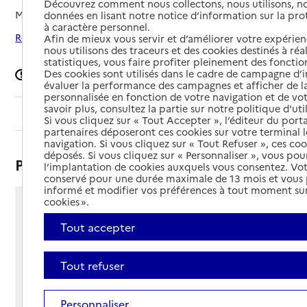
Découvrez comment nous collectons, nous utilisons, no
Mis à jour le
06/05/2026
données en lisant notre notice d’information sur la pr
à caractère personnel.
Rechercher les établissements autour de Montpellier
Afin de mieux vous servir et d’améliorer votre expérienc
nous utilisons des traceurs et des cookies destinés à réal
statistiques, vous faire profiter pleinement des fonction
Des cookies sont utilisés dans le cadre de campagne d
Signaler une erreur
évaluer la performance des campagnes et afficher de la
personnalisée en fonction de votre navigation et de vot
savoir plus, consultez la partie sur notre politique d'uti
Sommaire
Si vous cliquez sur « Tout Accepter », l’éditeur du porta
partenaires déposeront ces cookies sur votre terminal l
navigation. Si vous cliquez sur « Tout Refuser », ces co
déposés. Si vous cliquez sur « Personnaliser », vous pou
Présentation
l’implantation de cookies auxquels vous consentez. Vot
conservé pour une durée maximale de 13 mois et vous
informé et modifier vos préférences à tout moment sur
cookies ».
728 avenue de la Réglisse
Tout accepter
34000 - Montpellier
Voir itinéraire
Téléphone :
Tout refuser
04 67 91 38 00
Contact
Contact
Personnaliser
Site Internet
Site internet