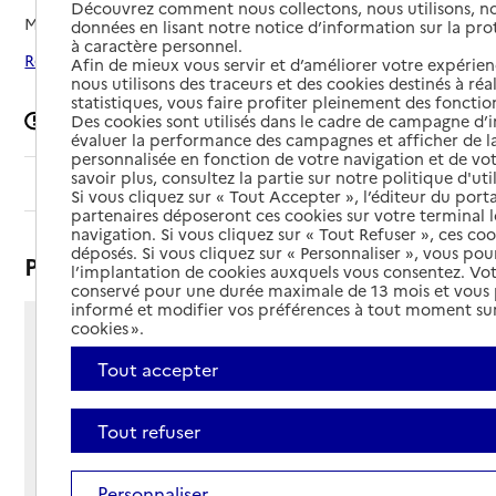
Découvrez comment nous collectons, nous utilisons, no
Mis à jour le
31/03/2026
données en lisant notre notice d’information sur la pr
à caractère personnel.
Rechercher les établissements autour de Mèze
Afin de mieux vous servir et d’améliorer votre expérienc
nous utilisons des traceurs et des cookies destinés à réal
statistiques, vous faire profiter pleinement des fonction
Signaler une erreur
Des cookies sont utilisés dans le cadre de campagne d
évaluer la performance des campagnes et afficher de la
personnalisée en fonction de votre navigation et de vot
savoir plus, consultez la partie sur notre politique d'uti
Sommaire
Si vous cliquez sur « Tout Accepter », l’éditeur du porta
partenaires déposeront ces cookies sur votre terminal l
navigation. Si vous cliquez sur « Tout Refuser », ces co
déposés. Si vous cliquez sur « Personnaliser », vous pou
Présentation
l’implantation de cookies auxquels vous consentez. Vot
conservé pour une durée maximale de 13 mois et vous
informé et modifier vos préférences à tout moment sur
cookies ».
Impasse Le Mas du Moulin
- BP 136
Tout accepter
34140 - Mèze
Voir itinéraire
Tout refuser
Téléphone :
04 67 43 60 00
Personnaliser
Contact
Contact