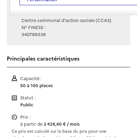
Site Internet
Site internet non renseigné
Gestionnaire :
Centre communal d'action sociale (CCAS)
N° FINESS :
340789338
Principales caractéristiques
Capacité :
50 à 100 places
Statut :
Public
Prix :
à partir de
2 426,40 € / mois
Ce prix est calculé sur la base du prix pour une