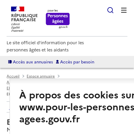
RÉPUBLIQUE
FRANÇAISE
Le site officiel d'information pour les
personnes âgées et les aidants
Accès aux annuaires
Accès par besoin
Accueil
Espace annuaire
Annuaire EHPAD et maisons de retraite
EHPAD par département
Hérault (34)
Mèze
À propos des cookies su
EHPAD Le Clos du Moulin
www.pour-les-personnes
Retour aux résultats de l'annuaire
agees.gouv.fr
EHPAD Le Clos du Moulin
Mèze, HERAULT