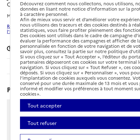
Clermont-l'Hérault, HERAULT
Découvrez comment nous collectons, nous utilisons, no
données en lisant notre notice d’information sur la pr
à caractère personnel.
Mis à jour le
11/04/2025
Afin de mieux vous servir et d’améliorer votre expérienc
nous utilisons des traceurs et des cookies destinés à réal
Rechercher les établissements autour de Clermont-
statistiques, vous faire profiter pleinement des fonction
l'Hérault
Des cookies sont utilisés dans le cadre de campagne d
évaluer la performance des campagnes et afficher de la
personnalisée en fonction de votre navigation et de vot
Signaler une erreur
savoir plus, consultez la partie sur notre politique d'uti
Si vous cliquez sur « Tout Accepter », l’éditeur du porta
partenaires déposeront ces cookies sur votre terminal l
Sommaire
navigation. Si vous cliquez sur « Tout Refuser », ces co
déposés. Si vous cliquez sur « Personnaliser », vous pou
l’implantation de cookies auxquels vous consentez. Vot
conservé pour une durée maximale de 13 mois et vous
Présentation
informé et modifier vos préférences à tout moment sur
cookies ».
Tout accepter
Rue Francoise Giroud
BP 95
Tout refuser
34800 - Clermont-l'Hérault
Voir itinéraire
Téléphone :