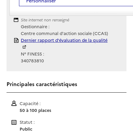
Personnaliser
04 67 96 25 55
Contact
Contact
Site Internet
Site internet non renseigné
Gestionnaire :
Centre communal d'action sociale (CCAS)
Rapport HAS
Dernier rapport d'évaluation de la qualité
N° FINESS :
340783810
Principales caractéristiques
Capacité :
50 à 100 places
Statut :
Public