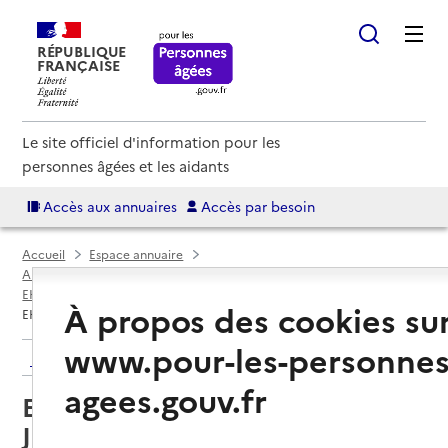
RÉPUBLIQUE
FRANÇAISE
Le site officiel d'information pour les
personnes âgées et les aidants
Accès aux annuaires
Accès par besoin
Accueil
Espace annuaire
Annuaire EHPAD et maisons de retraite
EHPAD par département
Hérault (34)
Clermont-l'Hérault
À propos des cookies su
EHPAD Résidence Léon Ronzier Joly
www.pour-les-personnes
Retour aux résultats de l'annuaire
agees.gouv.fr
EHPAD Résidence Léon Ronzier
Joly