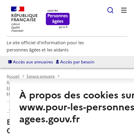
RÉPUBLIQUE
FRANÇAISE
Le site officiel d'information pour les
personnes âgées et les aidants
Accès aux annuaires
Accès par besoin
Accueil
Espace annuaire
Annuaire EHPAD et maisons de retraite
EHPAD par département
Hérault (34)
Cessenon-sur-Orb
À propos des cookies su
EHPAD Les pins de Cessenon-sur-Orb
www.pour-les-personnes
Retour aux résultats de l'annuaire
agees.gouv.fr
EHPAD Les pins de Cessenon-sur-
Orb