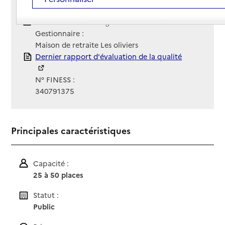
Contact
Contact
Site Internet
Site internet non renseigné
Gestionnaire :
Maison de retraite Les oliviers
Rapport HAS
Dernier rapport d'évaluation de la qualité
N° FINESS :
340791375
Principales caractéristiques
Capacité :
25 à 50 places
Statut :
Public