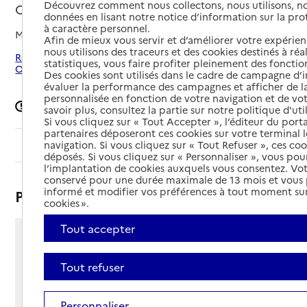
Découvrez comment nous collectons, nous utilisons, no
Cessenon-sur-Orb, HERAULT
données en lisant notre notice d’information sur la pr
à caractère personnel.
Mis à jour le
08/09/2024
Afin de mieux vous servir et d’améliorer votre expérienc
nous utilisons des traceurs et des cookies destinés à réal
Rechercher les établissements autour de Cessenon-sur-
statistiques, vous faire profiter pleinement des fonction
Orb
Des cookies sont utilisés dans le cadre de campagne d
évaluer la performance des campagnes et afficher de la
personnalisée en fonction de votre navigation et de vot
Signaler une erreur
savoir plus, consultez la partie sur notre politique d'uti
Si vous cliquez sur « Tout Accepter », l’éditeur du porta
partenaires déposeront ces cookies sur votre terminal l
navigation. Si vous cliquez sur « Tout Refuser », ces co
Sommaire
déposés. Si vous cliquez sur « Personnaliser », vous pou
l’implantation de cookies auxquels vous consentez. Vot
conservé pour une durée maximale de 13 mois et vous
informé et modifier vos préférences à tout moment sur
Présentation
cookies ».
Tout accepter
10 avenue du Landeyran
34460 - Cessenon-sur-Orb
Tout refuser
Voir itinéraire
Téléphone :
Personnaliser
04 67 89 64 01