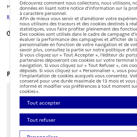
Découvrez comment nous collectons, nous utilisons, no
Mis à jour le
11/05/2026
données en lisant notre notice d’information sur la pr
à caractère personnel.
Rechercher les établissements autour de Neuilly-sur-Seine
Afin de mieux vous servir et d’améliorer votre expérienc
nous utilisons des traceurs et des cookies destinés à réal
statistiques, vous faire profiter pleinement des fonction
Signaler une erreur
Des cookies sont utilisés dans le cadre de campagne d
évaluer la performance des campagnes et afficher de la
personnalisée en fonction de votre navigation et de vot
savoir plus, consultez la partie sur notre politique d'uti
Sommaire
Si vous cliquez sur « Tout Accepter », l’éditeur du porta
partenaires déposeront ces cookies sur votre terminal l
navigation. Si vous cliquez sur « Tout Refuser », ces co
déposés. Si vous cliquez sur « Personnaliser », vous pou
Présentation
l’implantation de cookies auxquels vous consentez. Vot
conservé pour une durée maximale de 13 mois et vous
informé et modifier vos préférences à tout moment sur
cookies ».
89 boulevard Bineau
92200 - Neuilly-sur-Seine
Tout accepter
Voir itinéraire
Téléphone :
Tout refuser
01 47 45 25 44
Contact
Contact
Site Internet
Personnaliser
Site internet non renseigné