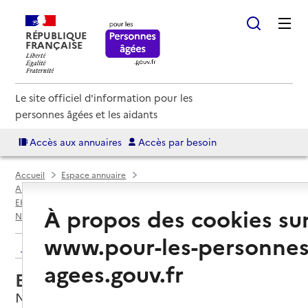
RÉPUBLIQUE
FRANÇAISE
Le site officiel d'information pour les
personnes âgées et les aidants
Accès aux annuaires
Accès par besoin
Accueil
Espace annuaire
Annuaire EHPAD et maisons de retraite
EHPAD par département
Hauts-de-Seine (92)
À propos des cookies su
Neuilly-sur-Seine
EHPAD Galignani
www.pour-les-personnes
Retour aux résultats de l'annuaire
agees.gouv.fr
EHPAD Galignani
Neuilly-sur-Seine, HAUTS-DE-SEINE