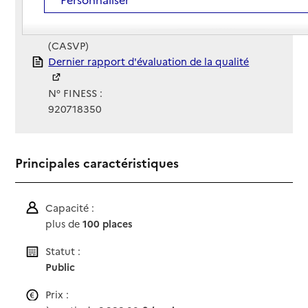
Gestionnaire :
Centre d'action sociale de la ville de Paris
(CASVP)
Rapport HAS
Dernier rapport d'évaluation de la qualité
N° FINESS :
920718350
Principales caractéristiques
Capacité :
plus de
100 places
Statut :
Public
Prix :