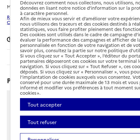
Découvrez comment nous collectons, nous utilisons, no
Mis à jour le
29/07/2026
données en lisant notre notice d’information sur la pr
à caractère personnel.
Rechercher les établissements autour de La Garenne-
Afin de mieux vous servir et d’améliorer votre expérienc
Colombes
nous utilisons des traceurs et des cookies destinés à réal
statistiques, vous faire profiter pleinement des fonction
Des cookies sont utilisés dans le cadre de campagne d
Signaler une erreur
évaluer la performance des campagnes et afficher de la
personnalisée en fonction de votre navigation et de vot
savoir plus, consultez la partie sur notre politique d'uti
Si vous cliquez sur « Tout Accepter », l’éditeur du porta
Sommaire
partenaires déposeront ces cookies sur votre terminal l
navigation. Si vous cliquez sur « Tout Refuser », ces co
déposés. Si vous cliquez sur « Personnaliser », vous pou
l’implantation de cookies auxquels vous consentez. Vot
Présentation
conservé pour une durée maximale de 13 mois et vous
informé et modifier vos préférences à tout moment sur
cookies ».
18 avenue de Verdun 1916
Tout accepter
92250 - La Garenne-Colombes
Voir itinéraire
Tout refuser
Téléphone :
01 46 88 35 00
Contact
Contact
Personnaliser