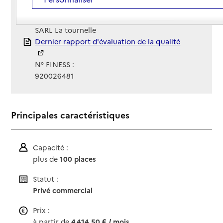
Site Internet
Site internet
Gestionnaire :
SARL La tournelle
Rapport HAS
Dernier rapport d'évaluation de la qualité
N° FINESS :
920026481
Principales caractéristiques
Capacité :
plus de
100 places
Statut :
Privé commercial
Prix :
à partir de
4 414,50 € / mois