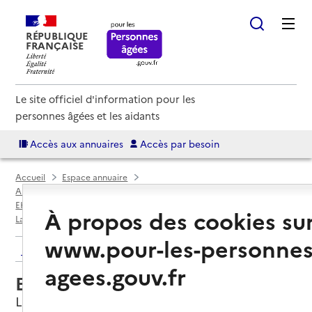
RÉPUBLIQUE
FRANÇAISE
Le site officiel d'information pour les
personnes âgées et les aidants
Accès aux annuaires
Accès par besoin
Accueil
Espace annuaire
Annuaire EHPAD et maisons de retraite
EHPAD par département
Hauts-de-Seine (92)
À propos des cookies su
La Garenne-Colombes
EHPAD Résidence La tournelle
www.pour-les-personnes
Retour aux résultats de l'annuaire
agees.gouv.fr
EHPAD Résidence La tournelle
La Garenne-Colombes, HAUTS-DE-SEINE