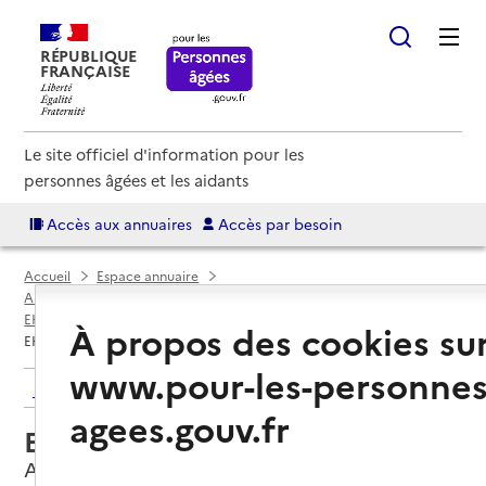
RÉPUBLIQUE
FRANÇAISE
Le site officiel d'information pour les
personnes âgées et les aidants
Accès aux annuaires
Accès par besoin
Accueil
Espace annuaire
Annuaire EHPAD et maisons de retraite
EHPAD par département
Hauts-de-Seine (92)
Antony
À propos des cookies su
EHPAD Korian Florian-Carnot
www.pour-les-personnes
Retour aux résultats de l'annuaire
agees.gouv.fr
EHPAD Korian Florian-Carnot
Antony, HAUTS-DE-SEINE