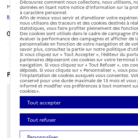
Découvrez comment nous collectons, nous utilisons, no
Mis à jour le
09/06/2026
données en lisant notre notice d’information sur la pr
à caractère personnel.
Rechercher les établissements autour de Antony
Afin de mieux vous servir et d’améliorer votre expérienc
nous utilisons des traceurs et des cookies destinés à réal
statistiques, vous faire profiter pleinement des fonction
Des cookies sont utilisés dans le cadre de campagne d
Signaler une erreur
évaluer la performance des campagnes et afficher de la
personnalisée en fonction de votre navigation et de vot
savoir plus, consultez la partie sur notre politique d'uti
Sommaire
Si vous cliquez sur « Tout Accepter », l’éditeur du porta
partenaires déposeront ces cookies sur votre terminal l
navigation. Si vous cliquez sur « Tout Refuser », ces co
déposés. Si vous cliquez sur « Personnaliser », vous pou
Présentation
l’implantation de cookies auxquels vous consentez. Vot
conservé pour une durée maximale de 13 mois et vous
informé et modifier vos préférences à tout moment sur
cookies ».
100 avenue Aristide Briand
92160 - Antony
Tout accepter
Voir itinéraire
Téléphone :
Tout refuser
01 40 96 93 46
Contact
Contact
Personnaliser
Site Internet
Site internet non renseigné