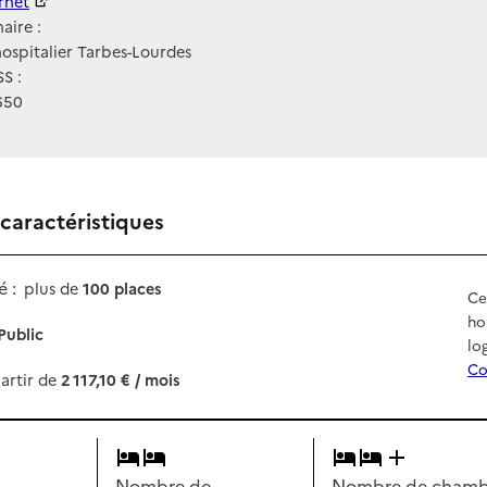
ernet
ernet
aire :
ospitalier Tarbes-Lourdes
S :
650
 caractéristiques
 :
plus de
100 places
Ce
ho
Public
lo
Co
artir de
2 117,10 € / mois
Nombre de
Nombre de chambr