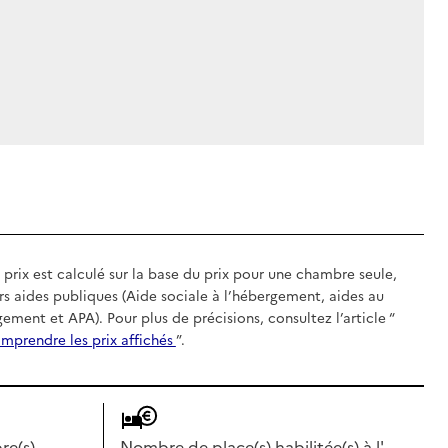
 prix est calculé sur la base du prix pour une chambre seule,
rs aides publiques (Aide sociale à l’hébergement, aides au
gement et APA). Pour plus de précisions, consultez l’article “
mprendre les prix affichés
”.
e(s)
Nombre de place(s) habilitée(s) à l'