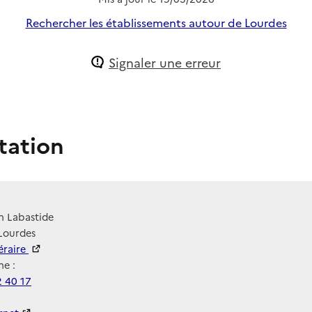
Rechercher les établissements autour de Lourdes
Signaler une erreur
tation
n Labastide
Lourdes
néraire
e :
2 40 17