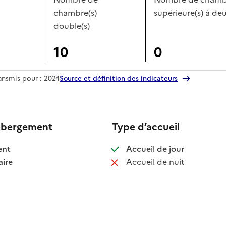
chambre(s)
supérieure(s) à deu
double(s)
10
0
ransmis pour : 2024
Source et définition des indicateurs
ébergement
Type d’accueil
 disponible
: disponible
ent
Accueil de jour
 disponible
: non disponib
ire
Accueil de nuit