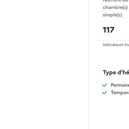
chambre(s)
simple(s)
117
Indicateurs t
Type d’h
:
Perman
:
Tempora