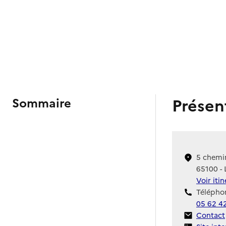
Présen
Sommaire
5 chemi
65100 - 
Voir iti
Téléphon
05 62 4
Contact
Contact