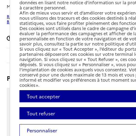
données en lisant notre notice d’information sur la pr
Mis à jour le
05/05/2026
à caractère personnel.
Afin de mieux vous servir et d’améliorer votre expérienc
Rechercher les établissements autour de Bagnères-de-
nous utilisons des traceurs et des cookies destinés à réal
Bigorre
statistiques, vous faire profiter pleinement des fonction
Des cookies sont utilisés dans le cadre de campagne d
évaluer la performance des campagnes et afficher de la
Signaler une erreur
personnalisée en fonction de votre navigation et de vot
savoir plus, consultez la partie sur notre politique d'uti
Si vous cliquez sur « Tout Accepter », l’éditeur du porta
partenaires déposeront ces cookies sur votre terminal l
Sommaire
navigation. Si vous cliquez sur « Tout Refuser », ces co
déposés. Si vous cliquez sur « Personnaliser », vous pou
l’implantation de cookies auxquels vous consentez. Vot
conservé pour une durée maximale de 13 mois et vous
Présentation
informé et modifier vos préférences à tout moment sur
cookies ».
Tout accepter
35 rue de Nansouty
65200 - Bagnères-de-Bigorre
Voir itinéraire
Tout refuser
Téléphone :
05 62 95 21 54
Personnaliser
Contact
Contact