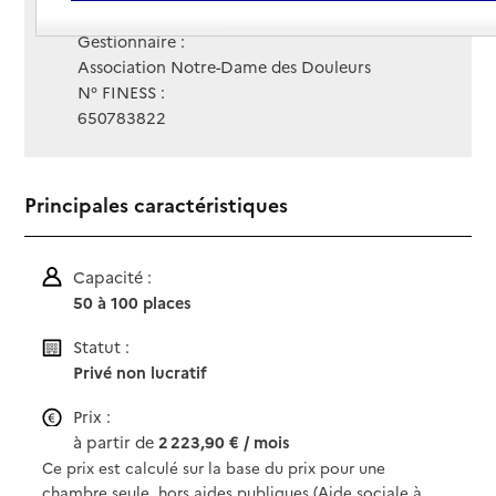
Site Internet
Site internet non renseigné
Gestionnaire :
Association Notre-Dame des Douleurs
N° FINESS :
650783822
Principales caractéristiques
Capacité :
50 à 100 places
Statut :
Privé non lucratif
Prix :
à partir de
2 223,90 € / mois
Ce prix est calculé sur la base du prix pour une
chambre seule, hors aides publiques (Aide sociale à