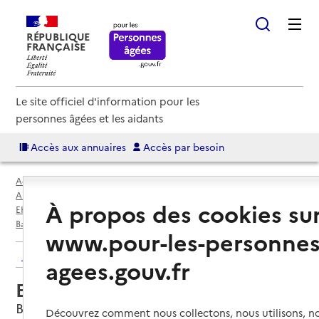
RÉPUBLIQUE
FRANÇAISE
Le site officiel d'information pour les
personnes âgées et les aidants
Accès aux annuaires
Accès par besoin
Accueil
Espace annuaire
Annuaire EHPAD et maisons de retraite
À propos des cookies su
EHPAD par département
Hautes-Pyrénées (65)
Bagnères-de-Bigorre
EHPAD Saint-Fray
www.pour-les-personnes
Retour aux résultats de l'annuaire
agees.gouv.fr
EHPAD Saint-Fray
Bagnères-de-Bigorre, HAUTES-PYRENEES
Découvrez comment nous collectons, nous utilisons, no