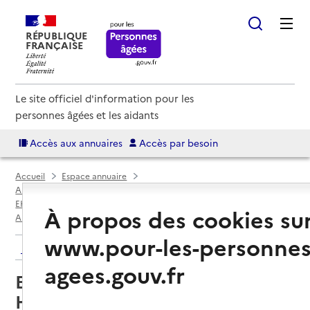
RÉPUBLIQUE
FRANÇAISE
Le site officiel d'information pour les
personnes âgées et les aidants
Accès aux annuaires
Accès par besoin
Accueil
Espace annuaire
Annuaire EHPAD et maisons de retraite
EHPAD par département
Hautes-Pyrénées (65)
À propos des cookies su
Argelès-Gazost
EHPAD Les Balcons du Hautacam
www.pour-les-personnes
Retour aux résultats de l'annuaire
agees.gouv.fr
EHPAD Les Balcons du
Hautacam