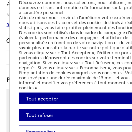
Découvrez comment nous collectons, nous utilisons, no
Argelès-Gazost, HAUTES-PYRENEES
données en lisant notre notice d’information sur la pr
à caractère personnel.
Mis à jour le
05/03/2026
Afin de mieux vous servir et d’améliorer votre expérienc
nous utilisons des traceurs et des cookies destinés à réal
Rechercher les établissements autour de Argelès-Gazost
statistiques, vous faire profiter pleinement des fonction
Des cookies sont utilisés dans le cadre de campagne d
évaluer la performance des campagnes et afficher de la
Signaler une erreur
personnalisée en fonction de votre navigation et de vot
savoir plus, consultez la partie sur notre politique d'uti
Si vous cliquez sur « Tout Accepter », l’éditeur du porta
Sommaire
partenaires déposeront ces cookies sur votre terminal l
navigation. Si vous cliquez sur « Tout Refuser », ces co
déposés. Si vous cliquez sur « Personnaliser », vous pou
l’implantation de cookies auxquels vous consentez. Vot
conservé pour une durée maximale de 13 mois et vous
Présentation
informé et modifier vos préférences à tout moment sur
cookies ».
Tout accepter
16 rue du docteur Bergugnat
65400 - Argelès-Gazost
Voir itinéraire
Tout refuser
Téléphone :
05 62 97 49 89
Personnaliser