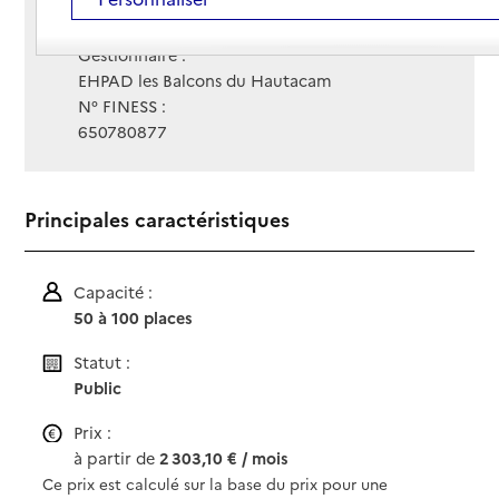
Contact
Contact
Site Internet
Site internet
Gestionnaire :
EHPAD les Balcons du Hautacam
N° FINESS :
650780877
Principales caractéristiques
Capacité :
50 à 100 places
Statut :
Public
Prix :
à partir de
2 303,10 € / mois
Ce prix est calculé sur la base du prix pour une