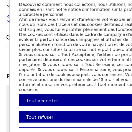
Découvrez comment nous collectons, nous utilisons, no
Mis à jour le
25/06/2026
données en lisant notre notice d’information sur la pr
à caractère personnel.
Rechercher les établissements autour de Saint-Jean-Saint-
Afin de mieux vous servir et d’améliorer votre expérienc
Nicolas
nous utilisons des traceurs et des cookies destinés à réal
statistiques, vous faire profiter pleinement des fonction
Des cookies sont utilisés dans le cadre de campagne d
Signaler une erreur
évaluer la performance des campagnes et afficher de la
personnalisée en fonction de votre navigation et de vot
savoir plus, consultez la partie sur notre politique d'uti
Sommaire
Si vous cliquez sur « Tout Accepter », l’éditeur du porta
partenaires déposeront ces cookies sur votre terminal l
navigation. Si vous cliquez sur « Tout Refuser », ces co
déposés. Si vous cliquez sur « Personnaliser », vous pou
Présentation
l’implantation de cookies auxquels vous consentez. Vot
conservé pour une durée maximale de 13 mois et vous
informé et modifier vos préférences à tout moment sur
cookies ».
Route du Diamant
Tout accepter
05260 - Saint-Jean-Saint-Nicolas
Voir itinéraire
Téléphone :
Tout refuser
04 92 55 91 55
Contact
Contact