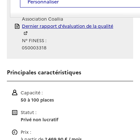
Personnaliser
Site Internet
Site internet
Gestionnaire :
Association Coallia
Rapport HAS
Dernier rapport d'évaluation de la qualité
N° FINESS :
050003318
Principales caractéristiques
Capacité :
50 à 100 places
Statut :
Privé non lucratif
Prix :
à partir de
2 469,90 € / mois