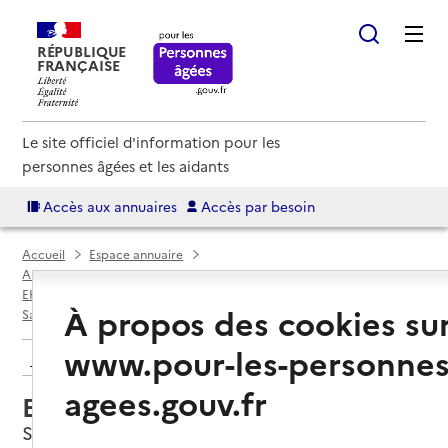
RÉPUBLIQUE
FRANÇAISE
Le site officiel d'information pour les
personnes âgées et les aidants
Accès aux annuaires
Accès par besoin
Accueil
Espace annuaire
Annuaire EHPAD et maisons de retraite
EHPAD par département
Hautes-Alpes (05)
À propos des cookies su
Saint-Jean-Saint-Nicolas
EHPAD Bonnedonne
www.pour-les-personnes
Retour aux résultats de l'annuaire
agees.gouv.fr
EHPAD Bonnedonne
Saint-Jean-Saint-Nicolas, HAUTES-ALPES