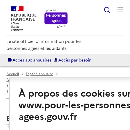
RÉPUBLIQUE
FRANÇAISE
Le site officiel d'information pour les
personnes âgées et les aidants
Accès aux annuaires
Accès par besoin
Accueil
Espace annuaire
Annuaire EHPAD et maisons de retraite
EHPAD par département
Haute-Savoie (74)
À propos des cookies su
Thonon-les-Bains
EHPAD L'érmitage
www.pour-les-personnes
Retour aux résultats de l'annuaire
agees.gouv.fr
EHPAD L'érmitage
Thonon-les-Bains, HAUTE-SAVOIE