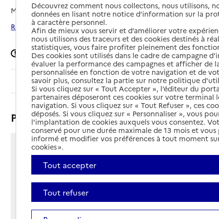
Découvrez comment nous collectons, nous utilisons, no
Mis à jour le
12/02/2026
données en lisant notre notice d’information sur la pr
à caractère personnel.
Rechercher les établissements autour de Thonon-les-Bains
Afin de mieux vous servir et d’améliorer votre expérienc
nous utilisons des traceurs et des cookies destinés à réal
statistiques, vous faire profiter pleinement des fonction
Signaler une erreur
Des cookies sont utilisés dans le cadre de campagne d
évaluer la performance des campagnes et afficher de la
personnalisée en fonction de votre navigation et de vot
savoir plus, consultez la partie sur notre politique d'uti
Sommaire
Si vous cliquez sur « Tout Accepter », l’éditeur du porta
partenaires déposeront ces cookies sur votre terminal l
navigation. Si vous cliquez sur « Tout Refuser », ces co
déposés. Si vous cliquez sur « Personnaliser », vous pou
Présentation
l’implantation de cookies auxquels vous consentez. Vot
conservé pour une durée maximale de 13 mois et vous
informé et modifier vos préférences à tout moment sur
cookies ».
26 chemin de la Ratte
74200 - Thonon-les-Bains
Tout accepter
Voir itinéraire
Téléphone :
Tout refuser
04 50 70 25 25
Contact
Contact
Site Internet
Site internet