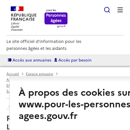
RÉPUBLIQUE
FRANÇAISE
Le site officiel d'information pour les
personnes âgées et les aidants
Accès aux annuaires
Accès par besoin
Accueil
Espace annuaire
Annuaire EHPAD et maisons de retraite
EHPAD par département
Haute-Loire (43)
À propos des cookies su
Saint-Just-Malmont
Residence Mutualiste Marie Lagrevol
www.pour-les-personnes
Retour aux résultats de l'annuaire
agees.gouv.fr
Residence Mutualiste Marie
Lagrevol