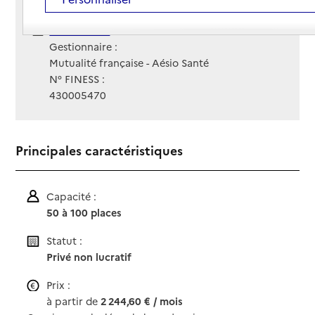
Contact
Contact
Site Internet
Site internet
Gestionnaire :
Mutualité française - Aésio Santé
N° FINESS :
430005470
Principales caractéristiques
Capacité :
50 à 100 places
Statut :
Privé non lucratif
Prix :
à partir de
2 244,60 € / mois