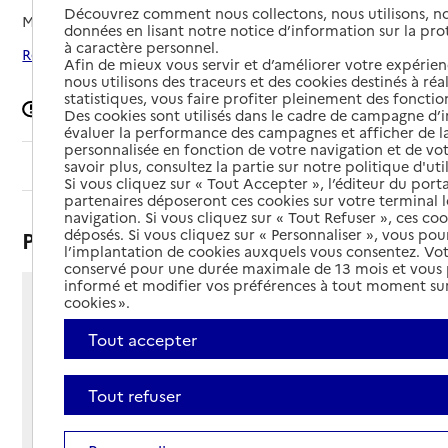
Découvrez comment nous collectons, nous utilisons, no
Mis à jour le
06/03/2026
données en lisant notre notice d’information sur la pr
à caractère personnel.
Rechercher les établissements autour de Beaulieu
Afin de mieux vous servir et d’améliorer votre expérienc
nous utilisons des traceurs et des cookies destinés à réal
statistiques, vous faire profiter pleinement des fonction
Signaler une erreur
Des cookies sont utilisés dans le cadre de campagne d
évaluer la performance des campagnes et afficher de la
personnalisée en fonction de votre navigation et de vot
Sommaire
savoir plus, consultez la partie sur notre politique d'uti
Si vous cliquez sur « Tout Accepter », l’éditeur du porta
partenaires déposeront ces cookies sur votre terminal l
navigation. Si vous cliquez sur « Tout Refuser », ces co
déposés. Si vous cliquez sur « Personnaliser », vous pou
Présentation
l’implantation de cookies auxquels vous consentez. Vot
conservé pour une durée maximale de 13 mois et vous
informé et modifier vos préférences à tout moment sur
cookies ».
169 route du Pont de Margeaix
43800 - Beaulieu
Tout accepter
Voir itinéraire
Téléphone :
Tout refuser
04 71 08 50 35
Contact
Contact
Site Internet
Site internet non renseigné