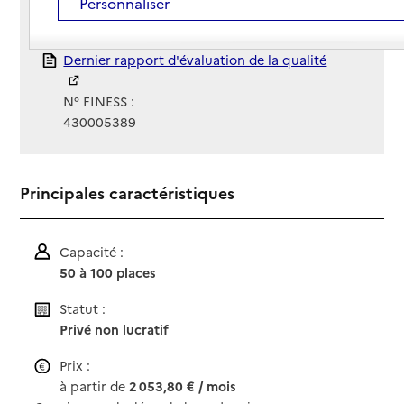
Personnaliser
Gestionnaire :
EHPAD Notre-Dame
Rapport HAS
Dernier rapport d'évaluation de la qualité
N° FINESS :
430005389
Principales caractéristiques
Capacité :
50 à 100 places
Statut :
Privé non lucratif
Prix :
à partir de
2 053,80 € / mois