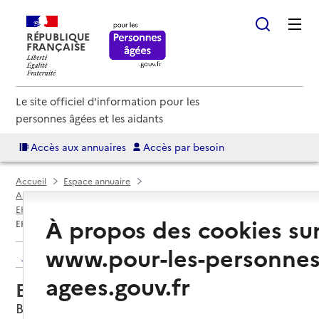
RÉPUBLIQUE
FRANÇAISE
Le site officiel d'information pour les
personnes âgées et les aidants
Accès aux annuaires
Accès par besoin
Accueil
Espace annuaire
Annuaire EHPAD et maisons de retraite
EHPAD par département
Haute-Loire (43)
Beaulieu
À propos des cookies su
EHPAD Foyer Notre-Dame
www.pour-les-personnes
Retour aux résultats de l'annuaire
agees.gouv.fr
EHPAD Foyer Notre-Dame
Beaulieu, HAUTE-LOIRE