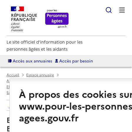
RÉPUBLIQUE
FRANÇAISE
Le site officiel d'information pour les
personnes âgées et les aidants
Accès aux annuaires
Accès par besoin
Accueil
Espace annuaire
Annuaire EHPAD et maisons de retraite
EHPAD par département
Gironde (33)
À propos des cookies su
Saint-Médard-en-Jalles
EHPAD Résidence Simone de Beauvoir
www.pour-les-personnes
Retour aux résultats de l'annuaire
agees.gouv.fr
EHPAD Résidence Simone de
Beauvoir