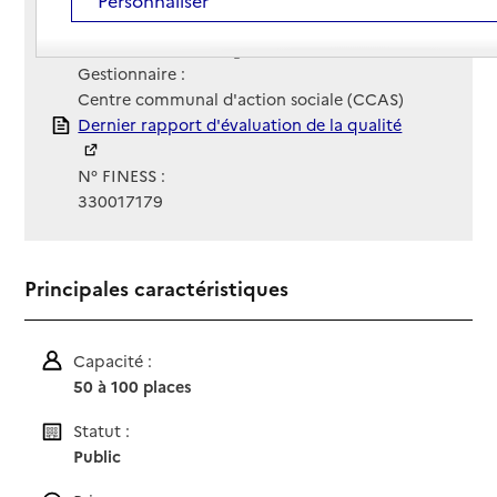
Personnaliser
Contact
Contact
Site Internet
Site internet non renseigné
Gestionnaire :
Centre communal d'action sociale (CCAS)
Rapport HAS
Dernier rapport d'évaluation de la qualité
N° FINESS :
330017179
Principales caractéristiques
Capacité :
50 à 100 places
Statut :
Public