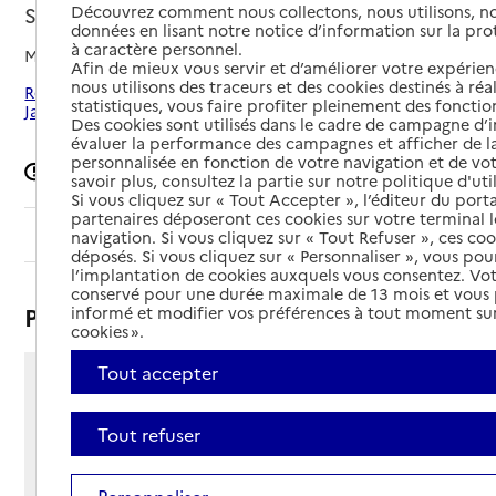
Saint-Médard-en-Jalles, GIRONDE
Découvrez comment nous collectons, nous utilisons, no
données en lisant notre notice d’information sur la pr
à caractère personnel.
Mis à jour le
05/06/2026
Afin de mieux vous servir et d’améliorer votre expérienc
nous utilisons des traceurs et des cookies destinés à réal
Rechercher les établissements autour de Saint-Médard-en-
statistiques, vous faire profiter pleinement des fonction
Jalles
Des cookies sont utilisés dans le cadre de campagne d
évaluer la performance des campagnes et afficher de la
personnalisée en fonction de votre navigation et de vot
Signaler une erreur
savoir plus, consultez la partie sur notre politique d'uti
Si vous cliquez sur « Tout Accepter », l’éditeur du porta
partenaires déposeront ces cookies sur votre terminal l
Sommaire
navigation. Si vous cliquez sur « Tout Refuser », ces co
déposés. Si vous cliquez sur « Personnaliser », vous pou
l’implantation de cookies auxquels vous consentez. Vot
conservé pour une durée maximale de 13 mois et vous
Présentation
informé et modifier vos préférences à tout moment sur
cookies ».
Tout accepter
29 allée du Preuilha
33160 - Saint-Médard-en-Jalles
Tout refuser
Voir itinéraire
Téléphone :
05 56 70 13 63