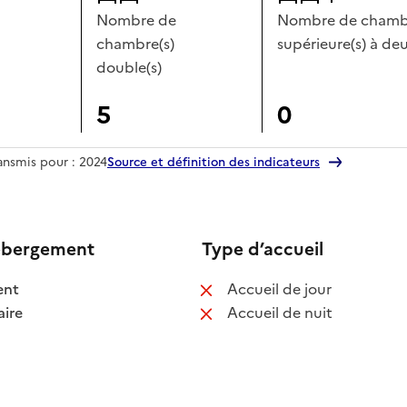
Nombre de
Nombre de chambr
chambre(s)
supérieure(s) à deu
double(s)
5
0
ransmis pour : 2024
Source et définition des indicateurs
ébergement
Type d’accueil
 disponible
: non disponib
ent
Accueil de jour
 disponible
: non disponib
ire
Accueil de nuit