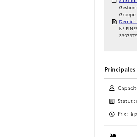
Site Int
Site int
Gestionn
Groupe 
Rapport
Dernier 
N° FINES
330797
Principales
Capacité
Statut :
Prix :
à p