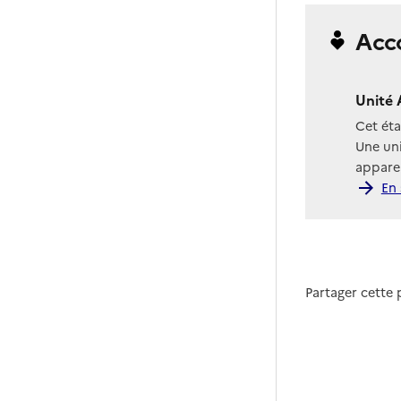
Acc
Unité 
Cet ét
Une uni
apparen
En 
Partager cette