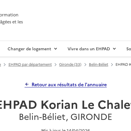
nformation
âgées et les
Changer de logement
Vivre dans un EHPAD
So
e
EHPAD par département
Gironde (33)
Belin-Béliet
EHPAD K
Retour aux résultats de l'annuaire
EHPAD Korian Le Chale
Belin-Béliet, GIRONDE
Mis à jour le
14/04/2026