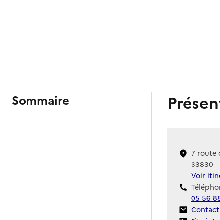
Présen
Sommaire
7 route 
33830 - 
Voir iti
Téléphon
05 56 8
Contact
Contact