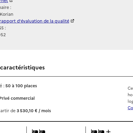
ernet
ernet
aire :
Korian
 HAS
rapport d'évaluation de la qualité
S :
952
 caractéristiques
 :
50 à 100 places
Ce
ho
Privé commercial
lo
Co
artir de
3 530,10 € / mois