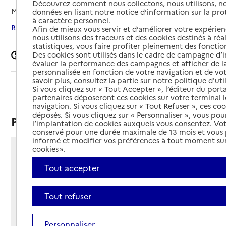
Découvrez comment nous collectons, nous utilisons, no
Mis à jour le
11/05/2026
données en lisant notre notice d’information sur la pr
à caractère personnel.
Rechercher les établissements autour de Uzès
Afin de mieux vous servir et d’améliorer votre expérienc
nous utilisons des traceurs et des cookies destinés à réal
statistiques, vous faire profiter pleinement des fonction
Des cookies sont utilisés dans le cadre de campagne d
Signaler une erreur
évaluer la performance des campagnes et afficher de la
personnalisée en fonction de votre navigation et de vot
savoir plus, consultez la partie sur notre politique d'uti
Sommaire
Si vous cliquez sur « Tout Accepter », l’éditeur du porta
partenaires déposeront ces cookies sur votre terminal l
navigation. Si vous cliquez sur « Tout Refuser », ces co
déposés. Si vous cliquez sur « Personnaliser », vous pou
Présentation
l’implantation de cookies auxquels vous consentez. Vot
conservé pour une durée maximale de 13 mois et vous
informé et modifier vos préférences à tout moment sur
cookies ».
1 avenue Maréchal Foch
BP 81050
Tout accepter
30700 - Uzès
Voir itinéraire
Tout refuser
Téléphone :
04 66 63 71 02
Personnaliser
Contact
Contact