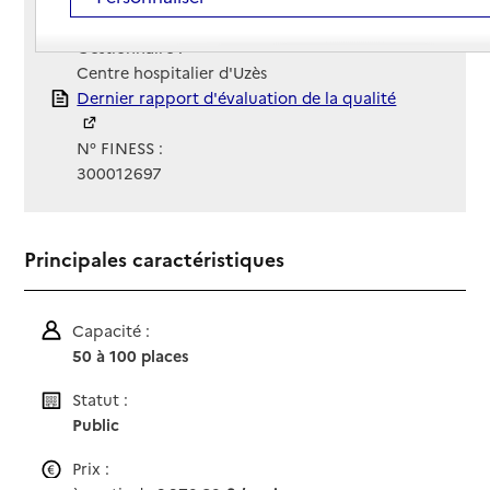
Site Internet
Site internet non renseigné
Gestionnaire :
Centre hospitalier d'Uzès
Rapport HAS
Dernier rapport d'évaluation de la qualité
N° FINESS :
300012697
Principales caractéristiques
Capacité :
50 à 100 places
Statut :
Public
Prix :