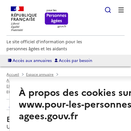
RÉPUBLIQUE
FRANÇAISE
Le site officiel d'information pour les
personnes âgées et les aidants
Accès aux annuaires
Accès par besoin
Accueil
Espace annuaire
Annuaire EHPAD et maisons de retraite
EHPAD par département
Gard (30)
Uzès
À propos des cookies su
EHPAD Les Jardins de l'Escalette
www.pour-les-personnes
Retour aux résultats de l'annuaire
agees.gouv.fr
EHPAD Les Jardins de l'Escalette
Uzès, GARD