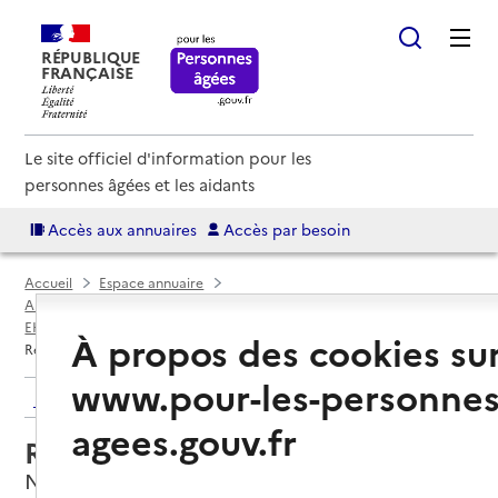
RÉPUBLIQUE
FRANÇAISE
Le site officiel d'information pour les
personnes âgées et les aidants
Accès aux annuaires
Accès par besoin
Accueil
Espace annuaire
Annuaire EHPAD et maisons de retraite
EHPAD par département
Gard (30)
Nîmes
À propos des cookies su
Résidence Les Soléiades
www.pour-les-personnes
Retour aux résultats de l'annuaire
agees.gouv.fr
Résidence Les Soléiades
Nîmes, GARD