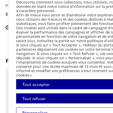
Découvrez comment nous collectons, nous utilisons, no
Mis à jour le
02/02/2026
données en lisant notre notice d’information sur la pr
à caractère personnel.
Rechercher les établissements autour de Nîmes
Afin de mieux vous servir et d’améliorer votre expérienc
nous utilisons des traceurs et des cookies destinés à réal
statistiques, vous faire profiter pleinement des fonction
Signaler une erreur
Des cookies sont utilisés dans le cadre de campagne d
évaluer la performance des campagnes et afficher de la
personnalisée en fonction de votre navigation et de vot
savoir plus, consultez la partie sur notre politique d'uti
Sommaire
Si vous cliquez sur « Tout Accepter », l’éditeur du porta
partenaires déposeront ces cookies sur votre terminal l
navigation. Si vous cliquez sur « Tout Refuser », ces co
déposés. Si vous cliquez sur « Personnaliser », vous pou
Présentation
l’implantation de cookies auxquels vous consentez. Vot
conservé pour une durée maximale de 13 mois et vous
informé et modifier vos préférences à tout moment sur
cookies ».
25 rue Thales
- CS 42019
Tout accepter
30000 - Nîmes
Voir itinéraire
Tout refuser
Téléphone :
04 66 64 83 51
Contact
Personnaliser
Contact