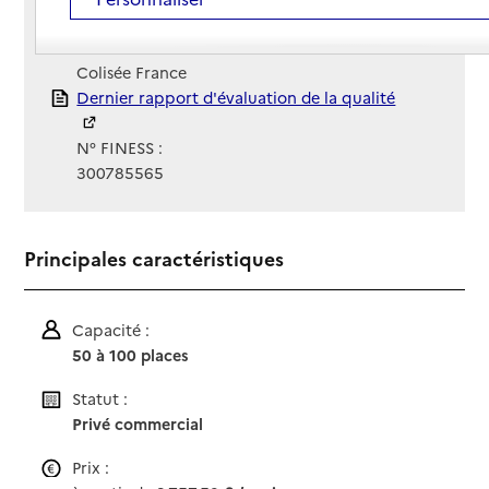
Site Internet
Site internet
Gestionnaire :
Colisée France
Rapport HAS
Dernier rapport d'évaluation de la qualité
N° FINESS :
300785565
Principales caractéristiques
Capacité :
50 à 100 places
Statut :
Privé commercial
Prix :