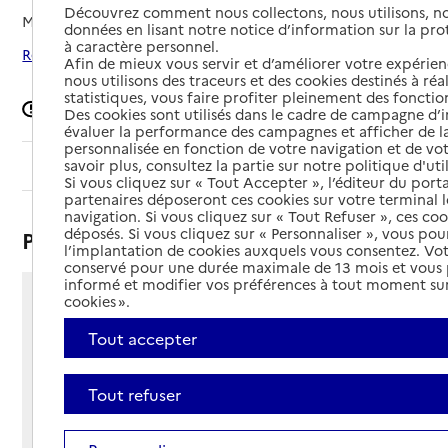
Découvrez comment nous collectons, nous utilisons, no
Mis à jour le
13/06/2025
données en lisant notre notice d’information sur la pr
à caractère personnel.
Rechercher les établissements autour de Quimper
Afin de mieux vous servir et d’améliorer votre expérienc
nous utilisons des traceurs et des cookies destinés à réal
statistiques, vous faire profiter pleinement des fonction
Signaler une erreur
Des cookies sont utilisés dans le cadre de campagne d
évaluer la performance des campagnes et afficher de la
personnalisée en fonction de votre navigation et de vot
Sommaire
savoir plus, consultez la partie sur notre politique d'uti
Si vous cliquez sur « Tout Accepter », l’éditeur du porta
partenaires déposeront ces cookies sur votre terminal l
navigation. Si vous cliquez sur « Tout Refuser », ces co
déposés. Si vous cliquez sur « Personnaliser », vous pou
Présentation
l’implantation de cookies auxquels vous consentez. Vot
conservé pour une durée maximale de 13 mois et vous
informé et modifier vos préférences à tout moment sur
cookies ».
1 avenue des Sports
29000 - Quimper
Tout accepter
Voir itinéraire
Téléphone :
Tout refuser
02 90 26 45 87
Contact
Contact
Site Internet
Site internet