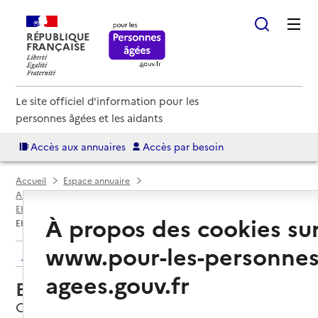
RÉPUBLIQUE
FRANÇAISE
Le site officiel d'information pour les
personnes âgées et les aidants
Accès aux annuaires
Accès par besoin
Accueil
Espace annuaire
Annuaire EHPAD et maisons de retraite
EHPAD par département
Finistère (29)
Quimper
À propos des cookies su
EHPAD Résidence Ty Glazig
www.pour-les-personnes
Retour aux résultats de l'annuaire
agees.gouv.fr
EHPAD Résidence Ty Glazig
Quimper, FINISTERE