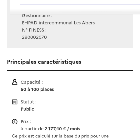
Contact
Contact
Site Internet
Site internet
Gestionnaire :
EHPAD intercommunal Les Abers
N° FINESS :
290002070
Principales caractéristiques
Capacité :
50 à 100 places
Statut :
Public
Prix :
à partir de
2 177,40 € / mois
Ce prix est calculé sur la base du prix pour une