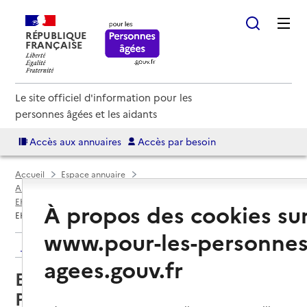
RÉPUBLIQUE
FRANÇAISE
Le site officiel d'information pour les
personnes âgées et les aidants
Accès aux annuaires
Accès par besoin
Accueil
Espace annuaire
Annuaire EHPAD et maisons de retraite
EHPAD par département
Finistère (29)
Landéda
À propos des cookies su
EHPAD des Abers - Résidence Presqu'île
www.pour-les-personnes
Retour aux résultats de l'annuaire
agees.gouv.fr
EHPAD des Abers - Résidence
Presqu'île