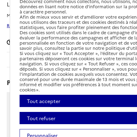
Découvrez comment nous collectons, nous utilisons, no
Landéda, FINISTERE
données en lisant notre notice d’information sur la pr
à caractère personnel.
Mis à jour le
27/01/2026
Afin de mieux vous servir et d’améliorer votre expérienc
nous utilisons des traceurs et des cookies destinés à réal
Rechercher les établissements autour de Landéda
statistiques, vous faire profiter pleinement des fonction
Des cookies sont utilisés dans le cadre de campagne d
évaluer la performance des campagnes et afficher de la
Signaler une erreur
personnalisée en fonction de votre navigation et de vot
savoir plus, consultez la partie sur notre politique d'uti
Si vous cliquez sur « Tout Accepter », l’éditeur du porta
partenaires déposeront ces cookies sur votre terminal l
Sommaire
navigation. Si vous cliquez sur « Tout Refuser », ces co
déposés. Si vous cliquez sur « Personnaliser », vous pou
l’implantation de cookies auxquels vous consentez. Vot
conservé pour une durée maximale de 13 mois et vous
Présentation
informé et modifier vos préférences à tout moment sur
cookies ».
Tout accepter
Kerivin
29870 - Landéda
Voir itinéraire
Tout refuser
Téléphone :
02 85 29 50 00
Personnaliser