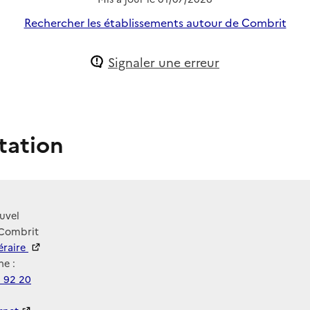
Rechercher les établissements autour de Combrit
Signaler une erreur
tation
uvel
 Combrit
néraire
e :
1 92 20