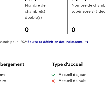
Nombre de
Nombre de chambr
chambre(s)
supérieure(s) à deu
double(s)
0
0
ransmis pour : 2024
Source et définition des indicateurs
ébergement
Type d’accueil
 disponible
: disponible
ent
Accueil de jour
 disponible
: non disponib
ire
Accueil de nuit