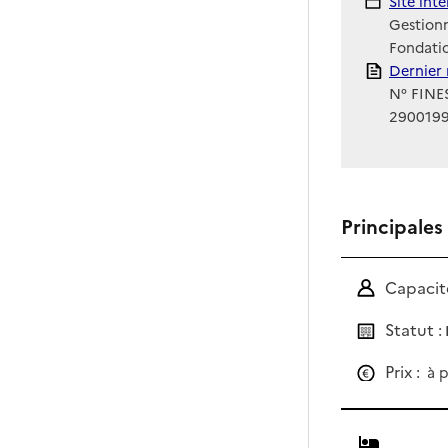
Site Int
Site int
Gestionn
Fondati
Rapport
Dernier 
N° FINES
290019
Principales
Capacité
Statut :
Prix :
à p