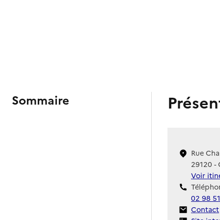
Présen
Sommaire
Rue Cha
29120 -
Voir iti
Téléphon
02 98 5
Contact
Contact