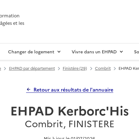
nformation
âgées et les
Changer de logement
Vivre dans un EHPAD
So
e
EHPAD par département
Finistère (29)
Combrit
EHPAD Ker
Retour aux résultats de l'annuaire
EHPAD Kerborc'His
Combrit, FINISTERE
Mis à jour le
01/07/2026