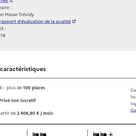
ernet
ernet
aire :
on Masse Trévidy
 HAS
rapport d'évaluation de la qualité
S :
918
 caractéristiques
 :
plus de
100 places
Ce
ho
Privé non lucratif
lo
Co
artir de
2 406,90 € / mois