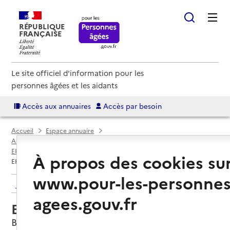
RÉPUBLIQUE
FRANÇAISE
Le site officiel d'information pour les
personnes âgées et les aidants
Accès aux annuaires
Accès par besoin
Accueil
Espace annuaire
Annuaire EHPAD et maisons de retraite
EHPAD par département
Finistère (29)
Brest
À propos des cookies su
EHPAD Mer Iroise
www.pour-les-personnes
Retour aux résultats de l'annuaire
agees.gouv.fr
EHPAD Mer Iroise
Brest, FINISTERE