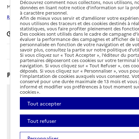
Découvrez comment nous collectons, nous utilisons, no
Mis à jour le
04/02/2026
données en lisant notre notice d’information sur la pr
à caractère personnel.
Rechercher les établissements autour de Brest
Afin de mieux vous servir et d’améliorer votre expérienc
nous utilisons des traceurs et des cookies destinés à réal
statistiques, vous faire profiter pleinement des fonction
Signaler une erreur
Des cookies sont utilisés dans le cadre de campagne d
évaluer la performance des campagnes et afficher de la
personnalisée en fonction de votre navigation et de vot
savoir plus, consultez la partie sur notre politique d'uti
Sommaire
Si vous cliquez sur « Tout Accepter », l’éditeur du porta
partenaires déposeront ces cookies sur votre terminal l
navigation. Si vous cliquez sur « Tout Refuser », ces co
déposés. Si vous cliquez sur « Personnaliser », vous pou
Présentation
l’implantation de cookies auxquels vous consentez. Vot
conservé pour une durée maximale de 13 mois et vous
informé et modifier vos préférences à tout moment sur
cookies ».
12 rue Jean Bon Saint-André
29200 - Brest
Tout accepter
Voir itinéraire
Téléphone :
Tout refuser
02 98 03 96 00
Contact
Contact
Personnaliser
Site Internet
Site internet