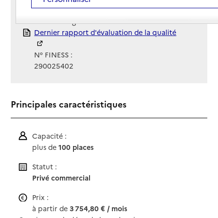
Gestionnaire :
Le Noble Âge Retraite
Rapport HAS
Dernier rapport d'évaluation de la qualité
N° FINESS :
290025402
Principales caractéristiques
Capacité :
plus de
100 places
Statut :
Privé commercial
Prix :
à partir de
3 754,80 € / mois