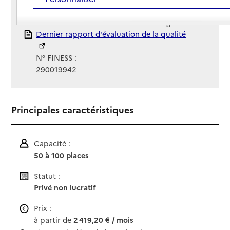
Gestionnaire :
Association Les amitiés d'Armor - Siège
Rapport HAS
Dernier rapport d'évaluation de la qualité
N° FINESS :
290019942
Principales caractéristiques
Capacité :
50 à 100 places
Statut :
Privé non lucratif
Prix :
à partir de
2 419,20 € / mois