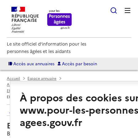
RÉPUBLIQUE
FRANÇAISE
Le site officiel d'information pour les
personnes âgées et les aidants
Accès aux annuaires
Accès par besoin
Accueil
Espace annuaire
Annuaire EHPAD et maisons de retraite
EHPAD par département
Finistère (29)
Brest
À propos des cookies su
EHPAD Branda
www.pour-les-personnes
Retour aux résultats de l'annuaire
agees.gouv.fr
EHPAD Branda
Brest, FINISTERE