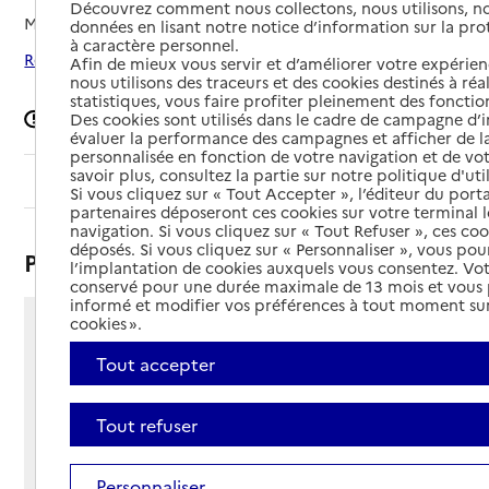
Découvrez comment nous collectons, nous utilisons, no
Mis à jour le
12/06/2026
données en lisant notre notice d’information sur la pr
à caractère personnel.
Rechercher les établissements autour de Brest
Afin de mieux vous servir et d’améliorer votre expérienc
nous utilisons des traceurs et des cookies destinés à réal
statistiques, vous faire profiter pleinement des fonction
Signaler une erreur
Des cookies sont utilisés dans le cadre de campagne d
évaluer la performance des campagnes et afficher de la
personnalisée en fonction de votre navigation et de vot
savoir plus, consultez la partie sur notre politique d'uti
Sommaire
Si vous cliquez sur « Tout Accepter », l’éditeur du porta
partenaires déposeront ces cookies sur votre terminal l
navigation. Si vous cliquez sur « Tout Refuser », ces co
déposés. Si vous cliquez sur « Personnaliser », vous pou
Présentation
l’implantation de cookies auxquels vous consentez. Vot
conservé pour une durée maximale de 13 mois et vous
informé et modifier vos préférences à tout moment sur
cookies ».
55 rue Branda
29200 - Brest
Tout accepter
Voir itinéraire
Téléphone :
Tout refuser
02 98 46 14 26
Contact
Contact
Personnaliser
Site Internet
Site internet